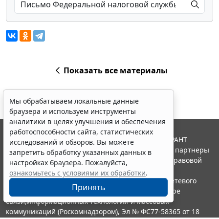
Показать все материалы
Мы обрабатываем локальные данные
браузера и используем инструменты
аналитики в целях улучшения и обеспечения
работоспособности сайта, статистических
© ООО "НПП "ГАРАНТ-СЕРВИС", 2026. Система ГАРАНТ
исследований и обзоров. Вы можете
выпускается с 1990 года. Компания "Гарант" и ее партнеры
запретить обработку указанных данных в
являются участниками Российской ассоциации правовой
настройках браузера. Пожалуйста,
информации ГАРАНТ.
ознакомьтесь с условиями их обработки
.
Портал ГАРАНТ.РУ зарегистрирован в качестве сетевого
Принять
издания Федеральной службой по надзору в сфере
связи,информационных технологий и массовых
коммуникаций (Роскомнадзором), Эл № ФС77-58365 от 18