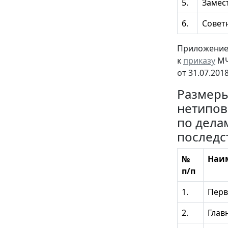
5.
Замес
6.
Совет
Приложение
к
приказу
МЧ
от 31.07.201
Размеры
нетипов
по дела
последс
№
Наи
п/п
1.
Перв
2.
Глав