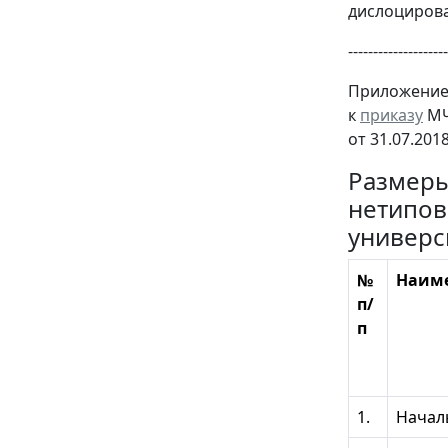
дислоцирова
--------------------
Приложение
к
приказу
МЧ
от 31.07.201
Размеры
нетипов
универс
№
Наиме
п/
п
1.
Начал