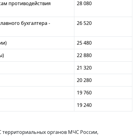
сам противодействия
28 080
авного бухгалтера -
26 520
ии)
25 480
ы)
22 880
21 320
20 280
19 760
19 240
С территориальных органов МЧС России,