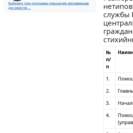
нетипов
Выберите тему программы повышения квалификации
для юристов ...
службы 
централ
граждан
стихийн
№
Наим
п/
п
1.
Помощ
2.
Главн
3.
Начал
4.
Помощ
(упра