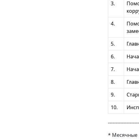
3.
Помо
корр
4.
Помо
заме
5.
Глав
6.
Нача
7.
Нача
8.
Глав
9.
Стар
10.
Инсп
--------------------
* Месячные 