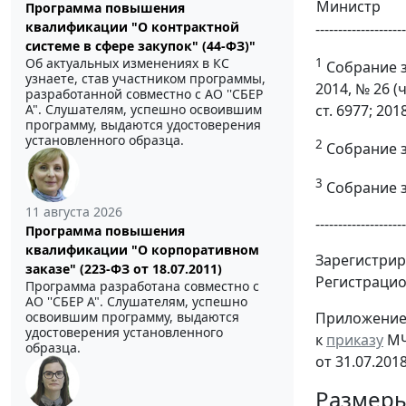
Министр
Программа повышения
квалификации "О контрактной
--------------------
системе в сфере закупок" (44-ФЗ)"
1
Об актуальных изменениях в КС
Собрание зак
узнаете, став участником программы,
2014, № 26 (ч.
разработанной совместно с АО ''СБЕР
А". Слушателям, успешно освоившим
ст. 6977; 2018
программу, выдаются удостоверения
установленного образца.
2
Собрание за
3
Собрание за
11 августа 2026
--------------------
Программа повышения
квалификации "О корпоративном
Зарегистрир
заказе" (223-ФЗ от 18.07.2011)
Регистраци
Программа разработана совместно с
АО ''СБЕР А". Слушателям, успешно
Приложение
освоившим программу, выдаются
удостоверения установленного
к
приказу
МЧ
образца.
от 31.07.201
Размеры