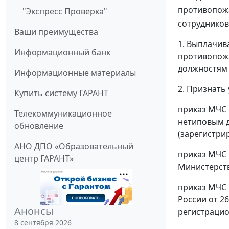
противопож
"Экспресс Проверка"
сотрудников
Ваши преимущества
1. Выплачив
Информационный банк
противопож
должностям 
Информационные материалы
2. Признать
Купить систему ГАРАНТ
приказ МЧС 
Телекоммуникационное
нетиповым 
обновление
(зарегистри
АНО ДПО «Образовательный
приказ МЧС 
центр ГАРАНТ»
Министерств
приказ МЧС Р
России от 2
Анонсы
регистрацио
8 сентября 2026