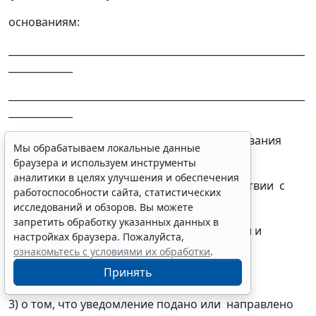
основаниям:
____________________________________________________________
_____________
____________________________________________________________
_____________
(сведения о видах разрешенного использования
Мы обрабатываем локальные данные
земельного участка и (или)
браузера и используем инструменты
аналитики в целях улучшения и обеспечения
ограничениях, установленных в соответствии с
работоспособности сайта, статистических
земельным и иным
исследований и обзоров. Вы можете
запретить обработку указанных данных в
законодательством Российской Федерации и
настройках браузера. Пожалуйста,
действующими на дату поступления
ознакомьтесь с условиями их обработки
.
Принять
уведомления)
3) о том, что уведомление подано или направлено