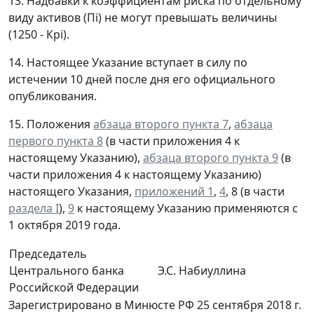
13. Надбавки к коэффициентам риска по отдельному
виду активов (Пi) не могут превышать величины
(1250 - Крi).
14. Настоящее Указание вступает в силу по
истечении 10 дней после дня его официального
опубликования.
15. Положения
абзаца второго пункта 7
,
абзаца
первого пункта 8
(в части приложения 4 к
настоящему Указанию),
абзаца второго пункта 9
(в
части приложения 4 к настоящему Указанию)
настоящего Указания,
приложений 1
,
4
, 8 (в части
раздела I
),
9
к настоящему Указанию применяются с
1 октября 2019 года.
Председатель
Центрального банка
Э.С. Набиуллина
Российской Федерации
Зарегистрировано в Минюсте РФ 25 сентября 2018 г.