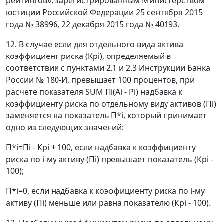
рейтингов», зарегистрированным Министерством
юстиции Российской Федерации 25 сентября 2015
года № 38996, 22 декабря 2015 года № 40193.
12. В случае если для отдельного вида актива
коэффициент риска (Kpi), определяемый в
соответствии с пунктами 2.1 и 2.3 Инструкции Банка
России № 180-И, превышает 100 процентов, при
расчете показателя SUM Пi(Ai - Pi) надбавка к
коэффициенту риска по отдельному виду активов (Пi)
заменяется на показатель П*i, который принимает
одно из следующих значений:
П*i=Пi - Крi + 100, если надбавка к коэффициенту
риска по i-му активу (Пi) превышает показатель (Крi -
100);
П*i=0, если надбавка к коэффициенту риска по i-му
активу (Пi) меньше или равна показателю (Крi - 100).