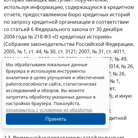
используя информацию, содержащуюся в кредитном
отчете, предоставляемом бюро кредитных историй
по запросу кредитной организации в соответствии
со статьей 6 Федерального закона от 30 декабря
2004 года № 218-ФЗ «О кредитных историях»
(Собрание законодательства Российской Федерации,
2005, № 1, ст. 44; № 30, ст. 3121; 2007, № 31, ст. 4011;
2011, № 15, ст. 2038; № 27, 3880; № 29, ст. 4291; № 49,
Мы обрабатываем локальные данные
ст. 7067; 2013, № 30, ст. 4084; № 51, ст. 6683; 2014, № 26,
браузера и используем инструменты
ст. 3395; 2015, № 27, ст. 3945; 2016, № 1, ст. 47; № 26,
аналитики в целях улучшения и обеспечения
ст. 3880; № 27, ст. 4164; 2017, № 1, ст. 9; 2018, № 1,
работоспособности сайта, статистических
ст. 65; № 32, ст. 5120) (далее - кредитный отчет,
исследований и обзоров. Вы можете
предоставляемый бюро кредитных историй), и иную
запретить обработку указанных данных в
информацию, используемую для расчета
настройках браузера. Пожалуйста,
ознакомьтесь с условиями их обработки
.
среднемесячных платежей в соответствии с
настоящим приложением, полученную кредитной
Принять
организацией из других источников.
2.3. Временной интервал между датой получения