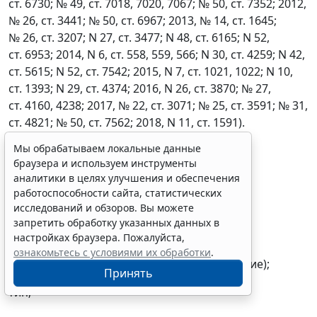
ст. 6730; № 49, ст. 7018, 7020, 7067; № 50, ст. 7352; 2012,
№ 26, ст. 3441; № 50, ст. 6967; 2013, № 14, ст. 1645;
№ 26, ст. 3207; N 27, ст. 3477; N 48, ст. 6165; N 52,
ст. 6953; 2014, N 6, ст. 558, 559, 566; N 30, ст. 4259; N 42,
ст. 5615; N 52, ст. 7542; 2015, N 7, ст. 1021, 1022; N 10,
ст. 1393; N 29, ст. 4374; 2016, N 26, ст. 3870; № 27,
ст. 4160, 4238; 2017, № 22, ст. 3071; № 25, ст. 3591; № 31,
ст. 4821; № 50, ст. 7562; 2018, N 11, ст. 1591).
Мы обрабатываем локальные данные
------------------------------
браузера и используем инструменты
Указанные сведения включают:
аналитики в целях улучшения и обеспечения
работоспособности сайта, статистических
государственный регистрационный знак;
исследований и обзоров. Вы можете
запретить обработку указанных данных в
идентификационный номер (VIN);
настройках браузера. Пожалуйста,
ознакомьтесь с условиями их обработки
.
марка, модель (коммерческое наименование);
Принять
тип;