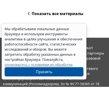
Показать все материалы
Мы обрабатываем локальные данные
браузера и используем инструменты
аналитики в целях улучшения и обеспечения
работоспособности сайта, статистических
© ООО "НПП "ГАРАНТ-СЕРВИС", 2026. Система ГАРАНТ
исследований и обзоров. Вы можете
выпускается с 1990 года. Компания "Гарант" и ее партнеры
запретить обработку указанных данных в
являются участниками Российской ассоциации правовой
настройках браузера. Пожалуйста,
информации ГАРАНТ.
ознакомьтесь с условиями их обработки
.
Портал ГАРАНТ.РУ зарегистрирован в качестве сетевого
Принять
издания Федеральной службой по надзору в сфере
связи,информационных технологий и массовых
коммуникаций (Роскомнадзором), Эл № ФС77-58365 от 18
июня 2014 года.
16+
Контакты
8-800-200-88-88