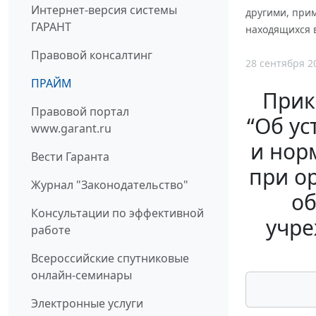
Интернет-версия системы
другими, при
ГАРАНТ
находящихся 
Правовой консалтинг
28 сентября 2
ПРАЙМ
Прик
Правовой портал
“Об у
www.garant.ru
и нор
Вести Гаранта
при о
Журнал "Законодательство"
об
Консультации по эффективной
учре
работе
Всероссийские спутниковые
онлайн-семинары
Электронные услуги