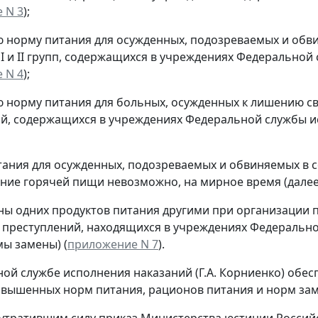
 N 3
);
норму питания для осужденных, подозреваемых и обв
I и II групп, содержащихся в учреждениях Федеральной
 N 4
);
норму питания для больных, осужденных к лишению с
й, содержащихся в учреждениях Федеральной службы ис
ания для осужденных, подозреваемых и обвиняемых в с
ние горячей пищи невозможно, на мирное время (далее 
ы одних продуктов питания другими при организации 
преступлений, находящихся в учреждениях Федерально
мы замены) (
приложение N 7
).
ной службе исполнения наказаний (Г.А. Корниенко) об
вышенных норм питания, рационов питания и норм зам
 утратившим силу приказ Министерства юстиции Российс