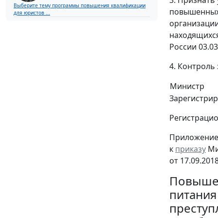
Выберите тему программы повышения квалификации
повышенных 
для юристов ...
организации
находящихся
России 03.03
4. Контроль
Министр
Зарегистрир
Регистраци
Приложение
к
приказу
Ми
от 17.09.201
Повыше
питания
преступ