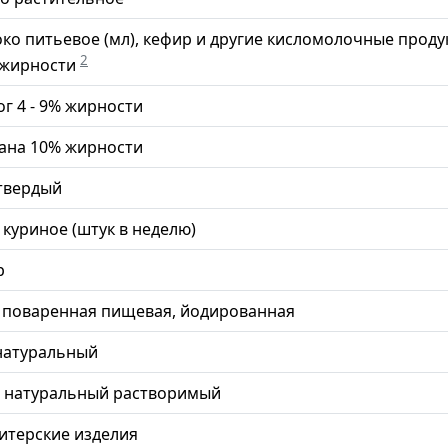
ко питьевое (мл), кефир и другие кисломолочные проду
2
 жирности
ог 4 - 9% жирности
ана 10% жирности
твердый
 куриное (штук в неделю)
р
 поваренная пищевая, йодированная
натуральный
 натуральный растворимый
итерские изделия