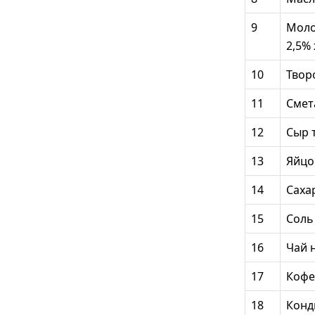
9
Моло
2,5%
10
Твор
11
Смет
12
Сыр 
13
Яйцо
14
Саха
15
Соль
16
Чай 
17
Кофе
18
Конд