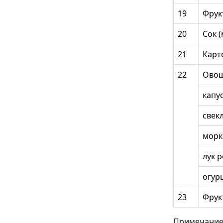
19
Фрук
20
Сок (
21
Карт
22
Овощ
капу
свек
морк
лук 
огур
23
Фрук
Примечание: