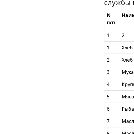
службы 
N
Наим
п/п
1
2
1
Хлеб
2
Хлеб
3
Мука
4
Круп
5
Мясо
6
Рыба
7
Масл
8
Масл