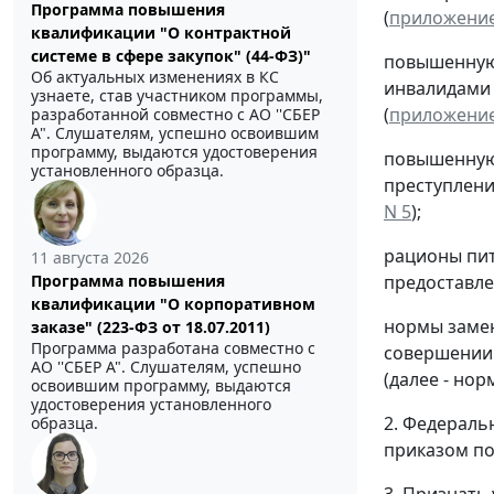
Программа повышения
(
приложение
квалификации "О контрактной
системе в сфере закупок" (44-ФЗ)"
повышенную 
Об актуальных изменениях в КС
инвалидами 
узнаете, став участником программы,
(
приложение
разработанной совместно с АО ''СБЕР
А". Слушателям, успешно освоившим
программу, выдаются удостоверения
повышенную 
установленного образца.
преступлени
N 5
);
рационы пит
11 августа 2026
предоставле
Программа повышения
квалификации "О корпоративном
нормы замен
заказе" (223-ФЗ от 18.07.2011)
Программа разработана совместно с
совершении 
АО ''СБЕР А". Слушателям, успешно
(далее - нор
освоившим программу, выдаются
удостоверения установленного
2. Федераль
образца.
приказом по
3. Признать