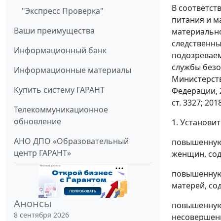
В соответст
"Экспресс Проверка"
питания и м
Ваши преимущества
материально
следственны
Информационный банк
подозреваем
службы безо
Информационные материалы
Министерств
Купить систему ГАРАНТ
Федерации, 200
ст. 3327; 201
Телекоммуникационное
обновление
1. Установит
АНО ДПО «Образовательный
повышенную 
центр ГАРАНТ»
женщин, сод
повышенную 
матерей, со
Анонсы
повышенную 
8 сентября 2026
несовершенн