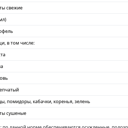
ты свежие
мл)
офель
и, в том числе:
ста
ла
овь
репчатый
цы, помидоры, кабачки, коренья, зелень
ты сушеные
 по данной норме обеспечиваются осужденные, подоз