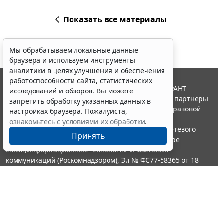
Показать все материалы
Мы обрабатываем локальные данные
браузера и используем инструменты
аналитики в целях улучшения и обеспечения
работоспособности сайта, статистических
© ООО "НПП "ГАРАНТ-СЕРВИС", 2026. Система ГАРАНТ
исследований и обзоров. Вы можете
выпускается с 1990 года. Компания "Гарант" и ее партнеры
запретить обработку указанных данных в
являются участниками Российской ассоциации правовой
настройках браузера. Пожалуйста,
информации ГАРАНТ.
ознакомьтесь с условиями их обработки
.
Портал ГАРАНТ.РУ зарегистрирован в качестве сетевого
Принять
издания Федеральной службой по надзору в сфере
связи,информационных технологий и массовых
коммуникаций (Роскомнадзором), Эл № ФС77-58365 от 18
июня 2014 года.
16+
Контакты
8-800-200-88-88