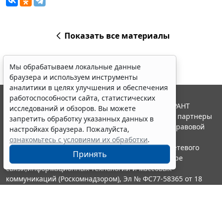
Показать все материалы
Мы обрабатываем локальные данные
браузера и используем инструменты
аналитики в целях улучшения и обеспечения
работоспособности сайта, статистических
© ООО "НПП "ГАРАНТ-СЕРВИС", 2026. Система ГАРАНТ
исследований и обзоров. Вы можете
выпускается с 1990 года. Компания "Гарант" и ее партнеры
запретить обработку указанных данных в
являются участниками Российской ассоциации правовой
настройках браузера. Пожалуйста,
информации ГАРАНТ.
ознакомьтесь с условиями их обработки
.
Портал ГАРАНТ.РУ зарегистрирован в качестве сетевого
Принять
издания Федеральной службой по надзору в сфере
связи,информационных технологий и массовых
коммуникаций (Роскомнадзором), Эл № ФС77-58365 от 18
июня 2014 года.
16+