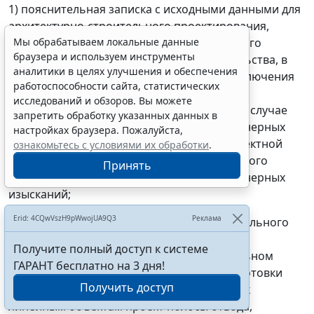
1) пояснительная записка с исходными данными для
архитектурно-строительного проектирования,
Мы обрабатываем локальные данные
строительства, реконструкции, капитального
браузера и используем инструменты
ремонта объектов капитального строительства, в
аналитики в целях улучшения и обеспечения
том числе с техническими условиями подключения
работоспособности сайта, статистических
(технологического присоединения) к сетям
исследований и обзоров. Вы можете
инженерно-технического обеспечения, и в случае
запретить обработку указанных данных в
проведения экспертизы результатов инженерных
настройках браузера. Пожалуйста,
изысканий до проведения экспертизы проектной
ознакомьтесь с условиями их обработки
.
документации с реквизитами положительного
Принять
заключения экспертизы результатов инженерных
изысканий;
Erid: 4CQwVszH9pWwojUA9Q3
Реклама
2) схема планировочной организации земельного
участка, выполненная в соответствии с
Получите полный доступ к системе
информацией, указанной в градостроительном
ГАРАНТ бесплатно на 3 дня!
плане земельного участка, а в случае подготовки
Получить доступ
проектной документации применительно к
линейным объектам проект полосы отвода,