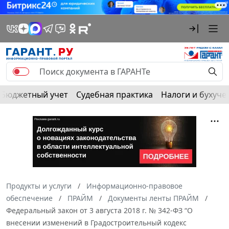
Бюджетный учет
Судебная практика
Налоги и бухуче
Продукты и услуги
Информационно-правовое
обеспечение
ПРАЙМ
Документы ленты ПРАЙМ
Федеральный закон от 3 августа 2018 г. № 342-ФЗ “О
внесении изменений в Градостроительный кодекс