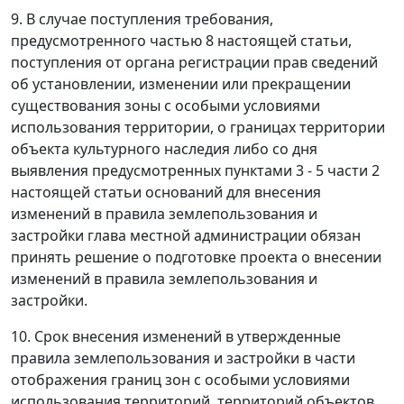
9. В случае поступления требования,
предусмотренного частью 8 настоящей статьи,
поступления от органа регистрации прав сведений
об установлении, изменении или прекращении
существования зоны с особыми условиями
использования территории, о границах территории
объекта культурного наследия либо со дня
выявления предусмотренных пунктами 3 - 5 части 2
настоящей статьи оснований для внесения
изменений в правила землепользования и
застройки глава местной администрации обязан
принять решение о подготовке проекта о внесении
изменений в правила землепользования и
застройки.
10. Срок внесения изменений в утвержденные
правила землепользования и застройки в части
отображения границ зон с особыми условиями
использования территорий, территорий объектов