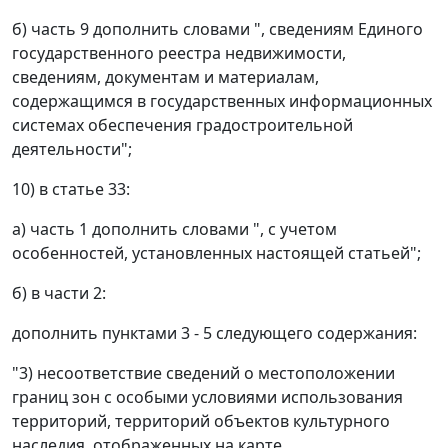
б) часть 9 дополнить словами ", сведениям Единого
государственного реестра недвижимости,
сведениям, документам и материалам,
содержащимся в государственных информационных
системах обеспечения градостроительной
деятельности";
10) в статье 33:
а) часть 1 дополнить словами ", с учетом
особенностей, установленных настоящей статьей";
б) в части 2:
дополнить пунктами 3 - 5 следующего содержания:
"3) несоответствие сведений о местоположении
границ зон с особыми условиями использования
территорий, территорий объектов культурного
наследия, отображенных на карте