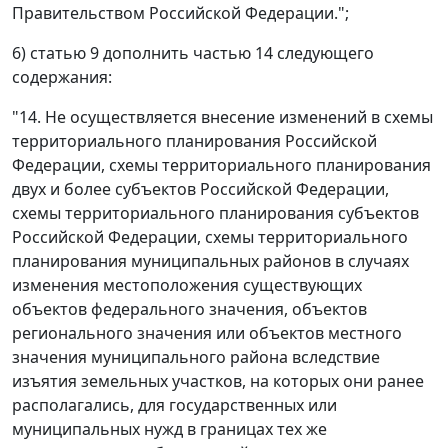
Правительством Российской Федерации.";
6) статью 9 дополнить частью 14 следующего
содержания:
"14. Не осуществляется внесение изменений в схемы
территориального планирования Российской
Федерации, схемы территориального планирования
двух и более субъектов Российской Федерации,
схемы территориального планирования субъектов
Российской Федерации, схемы территориального
планирования муниципальных районов в случаях
изменения местоположения существующих
объектов федерального значения, объектов
регионального значения или объектов местного
значения муниципального района вследствие
изъятия земельных участков, на которых они ранее
располагались, для государственных или
муниципальных нужд в границах тех же