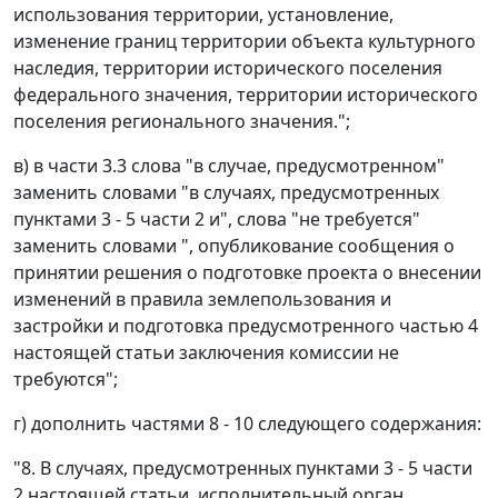
использования территории, установление,
изменение границ территории объекта культурного
наследия, территории исторического поселения
федерального значения, территории исторического
поселения регионального значения.";
в) в части 3.3 слова "в случае, предусмотренном"
заменить словами "в случаях, предусмотренных
пунктами 3 - 5 части 2 и", слова "не требуется"
заменить словами ", опубликование сообщения о
принятии решения о подготовке проекта о внесении
изменений в правила землепользования и
застройки и подготовка предусмотренного частью 4
настоящей статьи заключения комиссии не
требуются";
г) дополнить частями 8 - 10 следующего содержания:
"8. В случаях, предусмотренных пунктами 3 - 5 части
2 настоящей статьи, исполнительный орган