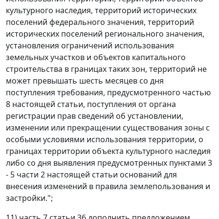
культурного наследия, территорий исторических
поселений федерального значения, территорий
исторических поселений регионального значения,
установления ограничений использования
земельных участков и объектов капитального
строительства в границах таких зон, территорий не
может превышать шесть месяцев со дня
поступления требования, предусмотренного частью
8 настоящей статьи, поступления от органа
регистрации прав сведений об установлении,
изменении или прекращении существования зоны с
особыми условиями использования территории, о
границах территории объекта культурного наследия
либо со дня выявления предусмотренных пунктами 3
- 5 части 2 настоящей статьи оснований для
внесения изменений в правила землепользования и
застройки.";
11) часть 7 статьи 36 дополнить предложением