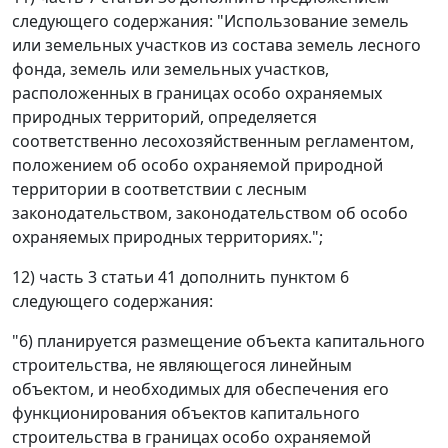
следующего содержания: "Использование земель
или земельных участков из состава земель лесного
фонда, земель или земельных участков,
расположенных в границах особо охраняемых
природных территорий, определяется
соответственно лесохозяйственным регламентом,
положением об особо охраняемой природной
территории в соответствии с лесным
законодательством, законодательством об особо
охраняемых природных территориях.";
12) часть 3 статьи 41 дополнить пунктом 6
следующего содержания:
"6) планируется размещение объекта капитального
строительства, не являющегося линейным
объектом, и необходимых для обеспечения его
функционирования объектов капитального
строительства в границах особо охраняемой