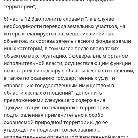
территории";
б) часть 12.3 дополнить словами ", а в случае
необходимости перевода земельных участков, на
которых планируется размещение линейных
объектов, из состава земель лесного фонда в земли
иных категорий, в том числе после ввода таких
объектов в эксплуатацию, с федеральным органом
исполнительной власти, осуществляющим функции
по контролю и надзору в области лесных отношений,
а также по оказанию государственных услуг и
управлению государственным имуществом в
области лесных отношений", дополнить
предложениями следующего содержания:
"Документация по планировке территории,
подготовленная применительно к особо
охраняемой природной территории, до ее
утверждения подлежит согласованию с
исполнительным органом государственной власти