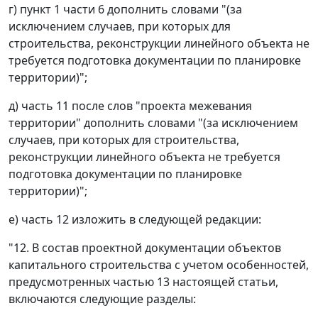
г) пункт 1 части 6 дополнить словами "(за
исключением случаев, при которых для
строительства, реконструкции линейного объекта не
требуется подготовка документации по планировке
территории)";
д) часть 11 после слов "проекта межевания
территории" дополнить словами "(за исключением
случаев, при которых для строительства,
реконструкции линейного объекта не требуется
подготовка документации по планировке
территории)";
е) часть 12 изложить в следующей редакции:
"12. В состав проектной документации объектов
капитального строительства с учетом особенностей,
предусмотренных частью 13 настоящей статьи,
включаются следующие разделы: