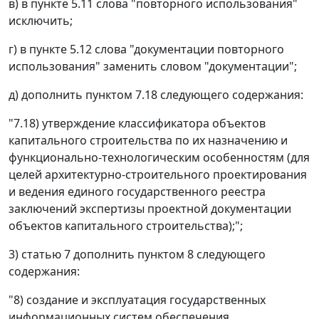
в) в пункте 5.11 слова "повторного использования"
исключить;
г) в пункте 5.12 слова "документации повторного
использования" заменить словом "документации";
д) дополнить пунктом 7.18 следующего содержания:
"7.18) утверждение классификатора объектов
капитального строительства по их назначению и
функционально-технологическим особенностям (для
целей архитектурно-строительного проектирования
и ведения единого государственного реестра
заключений экспертизы проектной документации
объектов капитального строительства);";
3) статью 7 дополнить пунктом 8 следующего
содержания:
"8) создание и эксплуатация государственных
информационных систем обеспечения