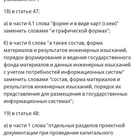
18) в статье 47:
а) в части 4.1 слова "форме и в виде карт (схем)"
заменить словами "и графической формах";
б) в части 6 слова "а также состав, форма
материалов и результатов инженерных изысканий,
порядок формирования и ведения государственного
фонда материалов и данных инженерных изысканий
с учетом потребностей информационных систем"
заменить словами "состав, форма материалов и
результатов инженерных изысканий, порядок их
представления для размещения в государственных
информационных системах";
19) в статье 48:
а) в части 1 слова "отдельных разделов проектной
документации при проведении капитального