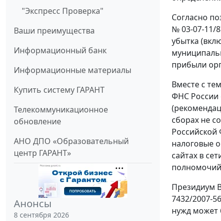
"Экспресс Проверка"
Согласно поз
№ 03-07-11/
Ваши преимущества
убытка (вкл
Информационный банк
муниципальн
прибыли орг
Информационные материалы
Вместе с те
Купить систему ГАРАНТ
ФНС России 
(рекомендац
Телекоммуникационное
сборах не с
обновление
Российской 
АНО ДПО «Образовательный
налоговые о
центр ГАРАНТ»
сайтах в се
полномочий 
Президиум В
7432/2007-5
Анонсы
нужд может 
8 сентября 2026