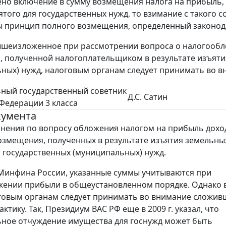
но включение в сумму возмещения налога на прибыль,
ъятого для государственных нужд, то взимание с такого
 принцип полного возмещения, определенный законодат
шеизложенное при рассмотрении вопроса о налогообл
 полученной налогоплательщиком в результате изъятия
ных) нужд, налоговым органам следует принимать во в
ный государственный советник
Д.С. Сатин
Федерации 3 класса
кумента
нения по вопросу обложения налогом на прибыль дохо
озмещения, полученных в результате изъятия земельны
я государственных (муниципальных) нужд.
Минфина России, указанные суммы учитываются при
ении прибыли в общеустановленном порядке. Однако 
говым органам следует принимать во внимание сложи
ктику. Так, Президиум ВАС РФ еще в 2009 г. указал, что
ное отчуждение имущества для госнужд может быть