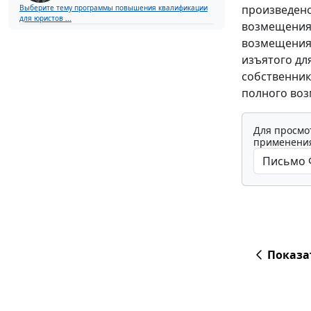
произведено
Выберите тему программы повышения квалификации
для юристов ...
возмещения.
возмещения 
изъятого дл
собственник
полного воз
Для просмо
применения
Показа