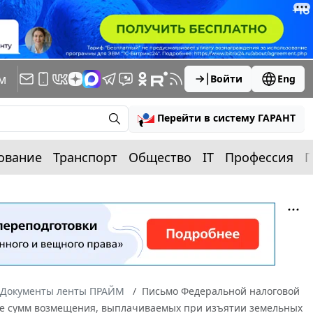
м
Войти
Eng
Перейти в систему ГАРАНТ
ование
Транспорт
Общество
IT
Профессия
П
Документы ленты ПРАЙМ
Письмо Федеральной налоговой
виде сумм возмещения, выплачиваемых при изъятии земельных