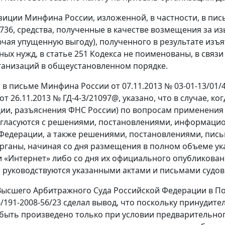
иции Минфина России, изложенной, в частности, в письма
8736, средства, полученные в качестве возмещения за и
ючая упущенную выгоду), полученного в результате изъ
ых нужд, в статье 251 Кодекса не поименованы, в связи
анизаций в общеустановленном порядке.
м в письме Минфина России от 07.11.2013 № 03-01-13/01
от 26.11.2013 № ГД-4-3/21097@, указано, что в случае,
ии, разъяснения ФНС России) по вопросам применения 
огласуются с решениями, постановлениями, информац
Федерации, а также решениями, постановлениями, пись
рганы, начиная со дня размещения в полном объеме ук
ти «Интернет» либо со дня их официального опубликован
руководствуются указанными актами и письмами судов
ысшего Арбитражного Суда Российской Федерации в Пост
6/191-2008-56/23 сделал вывод, что поскольку принудит
быть произведено только при условии предварительног