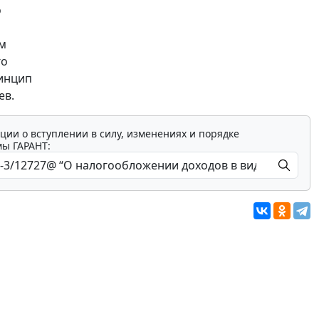
о
ом
го
ринцип
ев.
ции о вступлении в силу, изменениях и порядке
мы ГАРАНТ: