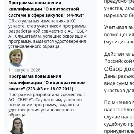
предусмотре
Программа повышения
участка, из
квалификации "О контрактной
нарушало бы
системе в сфере закупок" (44-ФЗ)"
Об актуальных изменениях в КС
узнаете, став участником программы,
Учитывая вы
разработанной совместно с АО ''СБЕР
возмещения,
А". Слушателям, успешно освоившим
(муниципаль
программу, выдаются удостоверения
установленного образца.
Действитель
Российской 
Обзор до
11 августа 2026
Даны разъяс
Программа повышения
квалификации "О корпоративном
виде сумм в
заказе" (223-ФЗ от 18.07.2011)
участков дл
Программа разработана совместно с
АО ''СБЕР А". Слушателям, успешно
По мнению 
освоившим программу, выдаются
налогооблож
удостоверения установленного
образца.
случае нало
судебную пра
принудитель