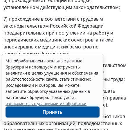
6) прохождение аттестации в порядке,
установленном действующим законодательством;
7) прохождение в соответствии с трудовым
законодательством Российской Федерации
предварительных при поступлении на работу и
периодических медицинских осмотров, а также
внеочередных медицинских осмотров по
направлению работодателя;
Мы обрабатываем локальные данные
8) прохождение в установленном законодательством
браузера и используем инструменты
Российской Федерации порядке обучения и
аналитики в целях улучшения и обеспечения
проверки знаний и навыков в области охраны труда;
работоспособности сайта, статистических
исследований и обзоров. Вы можете
9) соблюдение устава организации, не нарушать
запретить обработку указанных данных в
настройках браузера. Пожалуйста,
локальные нормативные акты организации (правила
ознакомьтесь с условиями их обработки
.
внутреннего трудового распорядка и другие).
Принять
3.5.7. Особенности регулирования труда работников
образовательных организаций, подведомственных