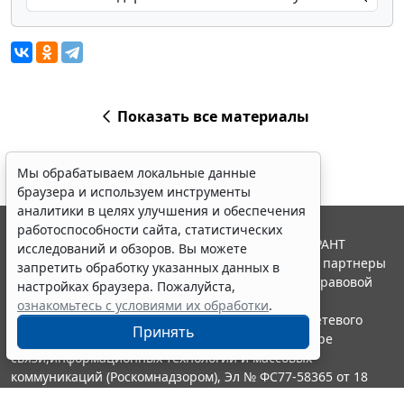
Показать все материалы
Мы обрабатываем локальные данные
браузера и используем инструменты
аналитики в целях улучшения и обеспечения
работоспособности сайта, статистических
© ООО "НПП "ГАРАНТ-СЕРВИС", 2026. Система ГАРАНТ
исследований и обзоров. Вы можете
выпускается с 1990 года. Компания "Гарант" и ее партнеры
запретить обработку указанных данных в
являются участниками Российской ассоциации правовой
настройках браузера. Пожалуйста,
информации ГАРАНТ.
ознакомьтесь с условиями их обработки
.
Портал ГАРАНТ.РУ зарегистрирован в качестве сетевого
Принять
издания Федеральной службой по надзору в сфере
связи,информационных технологий и массовых
коммуникаций (Роскомнадзором), Эл № ФС77-58365 от 18
июня 2014 года.