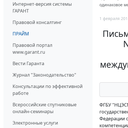
Интернет-версия системы
одинаковое м
ГАРАНТ
1 февраля 201
Правовой консалтинг
Письм
ПРАЙМ
N
Правовой портал
www.garant.ru
между
Вести Гаранта
Журнал "Законодательство"
Консультации по эффективной
работе
Всероссийские спутниковые
ФГБУ "НЦЭСМ
онлайн-семинары
государстве
Федерации от
Электронные услуги
компетенции