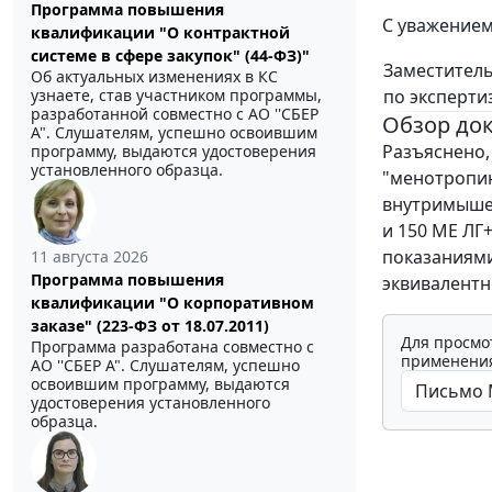
Программа повышения
С уважением
квалификации "О контрактной
системе в сфере закупок" (44-ФЗ)"
Заместитель
Об актуальных изменениях в КС
по эксперти
узнаете, став участником программы,
разработанной совместно с АО ''СБЕР
Обзор до
А". Слушателям, успешно освоившим
Разъяснено,
программу, выдаются удостоверения
установленного образца.
"менотропин
внутримышеч
и 150 ME ЛГ
показаниям
11 августа 2026
Программа повышения
эквивалентн
квалификации "О корпоративном
заказе" (223-ФЗ от 18.07.2011)
Для просмо
Программа разработана совместно с
применения
АО ''СБЕР А". Слушателям, успешно
освоившим программу, выдаются
удостоверения установленного
образца.