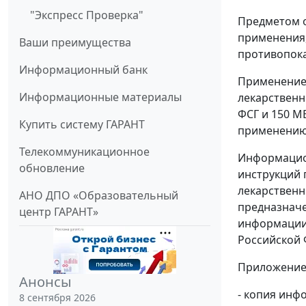
"Экспресс Проверка"
Предметом о
применения,
Ваши преимущества
противопока
Информационный банк
Применение
Информационные материалы
лекарственн
ФСГ и 150 M
Купить систему ГАРАНТ
применению 
Телекоммуникационное
Информацион
обновление
инструкций 
лекарственн
АНО ДПО «Образовательный
предназначе
центр ГАРАНТ»
информации 
Российской 
Приложение
Анонсы
- копия инф
8 сентября 2026