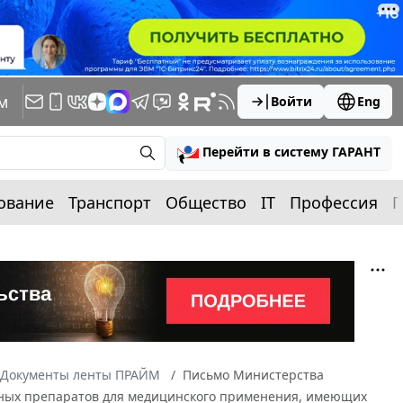
м
Войти
Eng
Перейти в систему ГАРАНТ
ование
Транспорт
Общество
IT
Профессия
П
Документы ленты ПРАЙМ
Письмо Министерства
енных препаратов для медицинского применения, имеющих