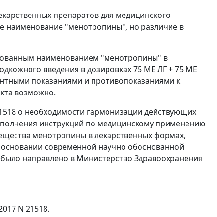
карственных препаратов для медицинского
 наименование "менотропины", но различие в
тованным наименованием "менотропины" в
дкожного введения в дозировках 75 ME ЛГ + 75 ME
алентными показаниями и противопоказаниями к
кта возможно.
21518 о необходимости гармонизации действующих
ополнения инструкций по медицинскому применению
вещества менотропины в лекарственных формах,
а основании современной научно обоснованной
 было направлено в Министерство Здравоохранения
017 N 21518.