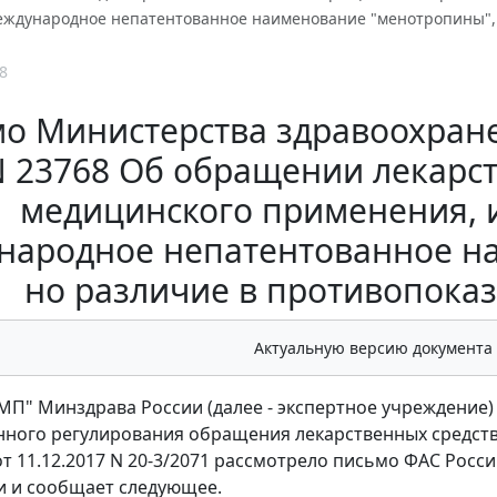
еждународное непатентованное наименование "менотропины",
8
о Министерства здравоохранен
 23768 Об обращении лекарс
медицинского применения,
народное непатентованное н
но различие в противопока
Актуальную версию документа
П" Минздрава России (далее - экспертное учреждение)
нного регулирования обращения лекарственных средст
 11.12.2017 N 20-3/2071 рассмотрело письмо ФАС России 
 и сообщает следующее.