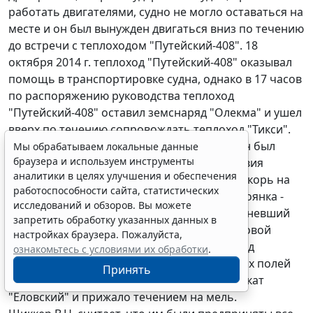
работать двигателями, судно не могло оставаться на
месте и он был вынужден двигаться вниз по течению
до встречи с теплоходом "Путейский-408". 18
октября 2014 г. теплоход "Путейский-408" оказывал
помощь в транспортировке судна, однако в 17 часов
по распоряжению руководства теплоход
"Путейский-408" оставил земснаряд "Олекма" и ушел
вверх по течению сопровождать теплоход "Тикси".
По приказу диспетчера Шиккер В.Н. должен был
Мы обрабатываем локальные данные
браузера и используем инструменты
двигаться самостоятельно, погодные условия
аналитики в целях улучшения и обеспечения
ухудшились, он принял решение стать на якорь на
работоспособности сайта, статистических
специально отведенном месте (якорная стоянка -
исследований и обзоров. Вы можете
2018 км), начал делать "оборот", но обледеневший
запретить обработку указанных данных в
рефулер не дал развернуть земснаряд, судовой
настройках браузера. Пожалуйста,
якорь судно не держал, удержать земснаряд
ознакомьтесь с условиями их обработки
.
двигателем при сильном течении и ледовых полей
Принять
не было возможности, судно снесло в перекат
"Еловский" и прижало течением на мель.