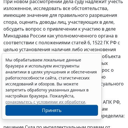
При новом рассмотрении дела суду надлежит учесть
изложенное, исследовать все обстоятельства,
имеющие значение для правильного разрешения
спора, оценить доводы лиц, участвующих в деле,
обсудить вопрос о привлечении к участию в деле
Минздрава России как уполномоченного органа в
соответствии с положениями статей 6, 1522 ГК РФ с
целью установления наличия либо исчезновения
характерных для данного географического объекта
Мы обрабатываем локальные данные
условий, при наличии персонифицированных
браузера и используем инструменты
обладателей НМПТ "НАРЗАН" обсудить вопрос о
аналитики в целях улучшения и обеспечения
привлечении их к участию в деле, правильно
работоспособности сайта, статистических
применив нормы материального и процессуального
исследований и обзоров. Вы можете
запретить обработку указанных данных в
права, разрешить спор.
настройках браузера. Пожалуйста,
Руководствуясь статьями 176, 291.11-291.15 АПК РФ,
ознакомьтесь с условиями их обработки
.
Судебная коллегия по экономическим спорам
Принять
Верховного Суда Российской Федерации определила:
решение Суда по интеллектуальным правам от