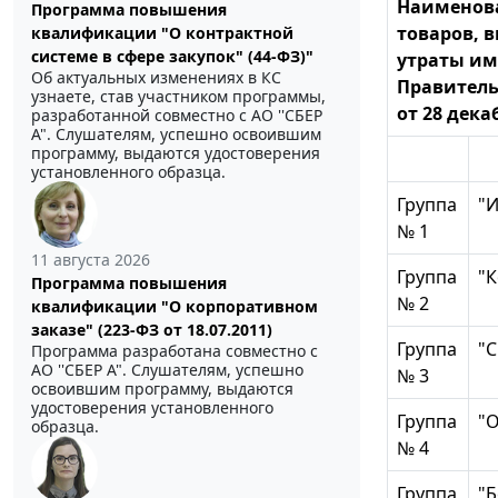
Наименова
Программа повышения
товаров, 
квалификации "О контрактной
системе в сфере закупок" (44-ФЗ)"
утраты им
Об актуальных изменениях в КС
Правитель
узнаете, став участником программы,
от 28 декаб
разработанной совместно с АО ''СБЕР
А". Слушателям, успешно освоившим
программу, выдаются удостоверения
установленного образца.
Группа
"И
№ 1
11 августа 2026
Группа
"К
Программа повышения
№ 2
квалификации "О корпоративном
заказе" (223-ФЗ от 18.07.2011)
Группа
"
Программа разработана совместно с
АО ''СБЕР А". Слушателям, успешно
№ 3
освоившим программу, выдаются
удостоверения установленного
Группа
"О
образца.
№ 4
Группа
"Б