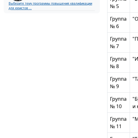
Выберите тему программы повышения квалификации
№ 5
для юристов ...
Группа
"О
№ 6
Группа
"
№ 7
Группа
"И
№ 8
Группа
"Т
№ 9
Группа
"Б
№ 10
и 
Группа
"
№ 11