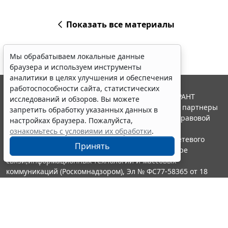
Показать все материалы
Мы обрабатываем локальные данные
браузера и используем инструменты
аналитики в целях улучшения и обеспечения
работоспособности сайта, статистических
© ООО "НПП "ГАРАНТ-СЕРВИС", 2026. Система ГАРАНТ
исследований и обзоров. Вы можете
выпускается с 1990 года. Компания "Гарант" и ее партнеры
запретить обработку указанных данных в
являются участниками Российской ассоциации правовой
настройках браузера. Пожалуйста,
информации ГАРАНТ.
ознакомьтесь с условиями их обработки
.
Портал ГАРАНТ.РУ зарегистрирован в качестве сетевого
Принять
издания Федеральной службой по надзору в сфере
связи,информационных технологий и массовых
коммуникаций (Роскомнадзором), Эл № ФС77-58365 от 18
июня 2014 года.
16+
Контакты
8-800-200-88-88