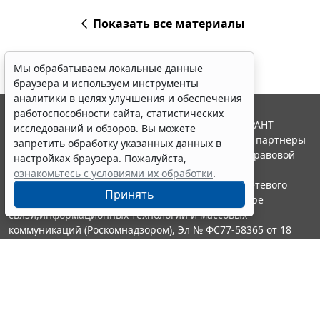
Показать все материалы
Мы обрабатываем локальные данные
браузера и используем инструменты
аналитики в целях улучшения и обеспечения
работоспособности сайта, статистических
© ООО "НПП "ГАРАНТ-СЕРВИС", 2026. Система ГАРАНТ
исследований и обзоров. Вы можете
выпускается с 1990 года. Компания "Гарант" и ее партнеры
запретить обработку указанных данных в
являются участниками Российской ассоциации правовой
настройках браузера. Пожалуйста,
информации ГАРАНТ.
ознакомьтесь с условиями их обработки
.
Портал ГАРАНТ.РУ зарегистрирован в качестве сетевого
Принять
издания Федеральной службой по надзору в сфере
связи,информационных технологий и массовых
коммуникаций (Роскомнадзором), Эл № ФС77-58365 от 18
июня 2014 года.
16+
Контакты
8-800-200-88-88