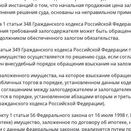
ой инстанций о том, что начальная продажная цена з
лнения решения суда, основаны на неправильном прим
та 1 статьи 348 Гражданского кодекса Российской Феде
ния требований залогодержателя может быть обращено
должником обеспеченного залогом обязательства.
татьи 349 Гражданского кодекса Российской Федерации
имущество осуществляется по решению суда, если согл
н внесудебный порядок обращения взыскания на зало
заложенного имущества, на которое взыскание обращен
убличных торгов в порядке, установленном данным код
 соглашением между залогодержателем и залогодателем
тся в порядке, установленном абзацами вторым и третьим
Гражданского кодекса Российской Федерации).
кту 1 статьи 56 Федерального закона от 16 июля 1998 г.
отеке) имущество, заложенное по договору об ипотеке,
и с данным федеральным законом, реализуется путем пр