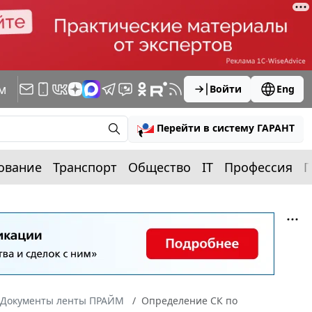
м
Войти
Eng
Перейти в систему ГАРАНТ
ование
Транспорт
Общество
IT
Профессия
П
Документы ленты ПРАЙМ
Определение СК по