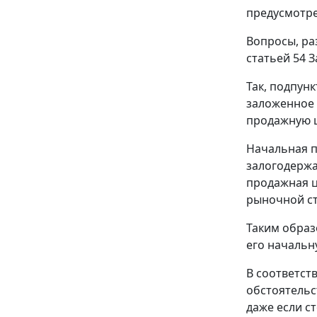
предусмотр
Вопросы, ра
статьей 54 З
Так, подпун
заложенное 
продажную ц
Начальная п
залогодержат
продажная ц
рыночной ст
Таким образ
его начальн
В соответст
обстоятельс
даже если с