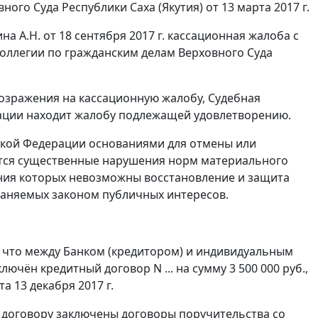
го Суда Республики Саха (Якутия) от 13 марта 2017 г.
 А.Н. от 18 сентября 2017 г. кассационная жалоба с
коллегии по гражданским делам Верховного Суда
озражения на кассационную жалобу, Судебная
рации находит жалобу подлежащей удовлетворению.
йской Федерации основаниями для отмены или
ются существенные нарушения норм материального
ения которых невозможны восстановление и защита
храняемых законом публичных интересов.
, что между Банком (кредитором) и индивидуальным
ючён кредитный договор N ... на сумму 3 500 000 руб.,
а 13 декабря 2017 г.
 договору заключены договоры поручительства со