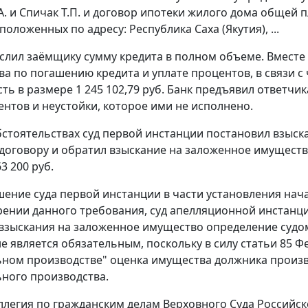
А. и Спичак Т.П. и договор ипотеки жилого дома общей
сположенных по адресу: Республика Саха (Якутия), ...
слил заёмщику сумму кредита в полном объеме. Вмест
ва по погашению кредита и уплате процентов, в связи с 
ть в размере 1 245 102,79 руб. Банк предъявил ответчи
ентов и неустойки, которое ими не исполнено.
бстоятельствах суд первой инстанции постановил взыск
договору и обратил взыскание на заложенное имуществ
3 200 руб.
ение суда первой инстанции в части установления нач
рении данного требования, суд апелляционной инстанци
зыскания на заложенное имущество определение судо
е является обязательным, поскольку в силу статьи 85 Фе
ном производстве" оценка имущества должника произв
ного производства.
ллегия по гражданским делам Верховного Суда Российск