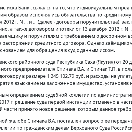
ие иска Банк ссылался на то, что индивидуальным пред
м образом исполнялись обязательства по кредитному 
я 2012 г. N ... и ... (далее - договоры поручительства), з
но, а также договором ипотеки от 13 декабря 2012 г. N ...
 заемщику и поручителям с требованием о досрочном во
о расторжении кредитного договора. Однако заёмщиком
снованием для обращения в суд с данным иском.
нского районного суда Республика Саха (Якутия) от 20 д
ного предпринимателя Спичака В.А. и Спичак Т.П. в по
оговору в размере 1 245 102,79 руб. и расходы на упла
братил взыскание на заложенное имущество, установив н
ым определением судебной коллегии по административн
 2017 г. решение суда первой инстанции отменено в ча
той части принято новое решение, которым данное требо
ной жалобе Спичака В.А. поставлен вопрос о ее передач
ллегии по гражданским делам Верховного Суда Россий