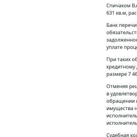
Спичаком В.
631 кв.м, ра
Банк перечи
обязательст
задолженнос
уплате проц
При таких о
кредитному 
размере 7 46
Отменяя реш
в удовлетво
обращении в
имущества н
исполнитель
исполнитель
Судебная ко