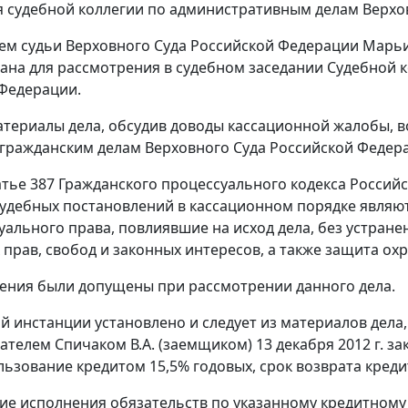
 судебной коллегии по административным делам Верховно
м судьи Верховного Суда Российской Федерации Марьина
ана для рассмотрения в судебном заседании Судебной 
Федерации.
териалы дела, обсудив доводы кассационной жалобы, в
 гражданским делам Верховного Суда Российской Феде
атье 387 Гражданского процессуального кодекса Росси
удебных постановлений в кассационном порядке явля
уального права, повлиявшие на исход дела, без устран
прав, свобод и законных интересов, а также защита о
ения были допущены при рассмотрении данного дела.
й инстанции установлено и следует из материалов дела
елем Спичаком В.А. (заемщиком) 13 декабря 2012 г. закл
льзование кредитом 15,5% годовых, срок возврата кредит
ие исполнения обязательств по указанному кредитному