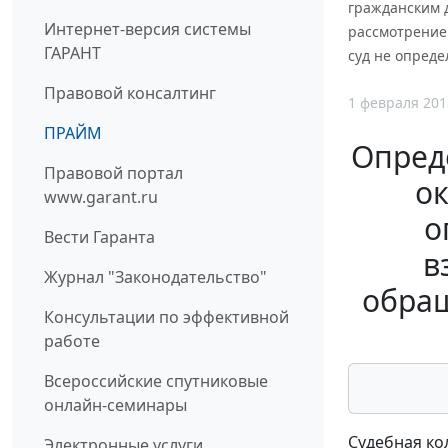
гражданским д
Интернет-версия системы
рассмотрение
ГАРАНТ
суд не опред
Правовой консалтинг
1 февраля 201
ПРАЙМ
Опред
Правовой портал
ок
www.garant.ru
о
Вести Гаранта
в
Журнал "Законодательство"
обращ
Консультации по эффективной
работе
Всероссийские спутниковые
онлайн-семинары
Судебная ко
Электронные услуги