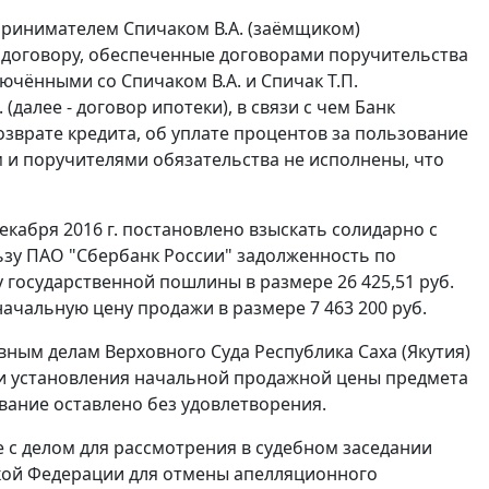
принимателем Спичаком В.А. (заёмщиком)
договору, обеспеченные договорами поручительства
аключёнными со Спичаком В.А. и Спичак Т.П.
 (далее - договор ипотеки), в связи с чем Банк
зврате кредита, об уплате процентов за пользование
 и поручителями обязательства не исполнены, что
екабря 2016 г. постановлено взыскать солидарно с
льзу ПАО "Сбербанк России" задолженность по
ту государственной пошлины в размере 26 425,51 руб.
ачальную цену продажи в размере 7 463 200 руб.
ым делам Верховного Суда Республика Саха (Якутия)
сти установления начальной продажной цены предмета
вание оставлено без удовлетворения.
е с делом для рассмотрения в судебном заседании
ской Федерации для отмены апелляционного