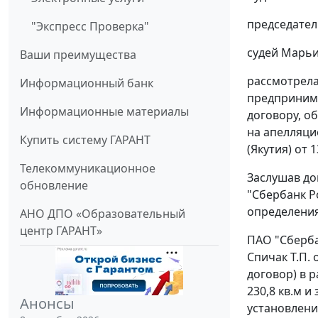
председател
"Экспресс Проверка"
судей Марьин
Ваши преимущества
рассмотрела
Информационный банк
предпринима
Информационные материалы
договору, о
на апелляци
Купить систему ГАРАНТ
(Якутия) от 1
Телекоммуникационное
Заслушав до
обновление
"Сбербанк Р
определения
АНО ДПО «Образовательный
центр ГАРАНТ»
ПАО "Сберба
Спичак Т.П. 
договор) в 
230,8 кв.м и
Анонсы
установлени