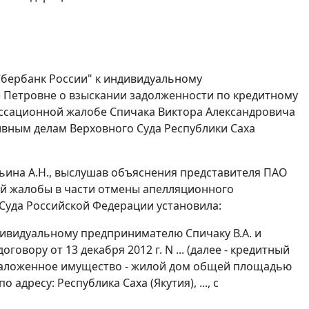
Сбербанк России" к индивидуальному
 Петровне о взыскании задолженности по кредитному
ассационной жалобе Спичака Виктора Александровича
вным делам Верховного Суда Республики Саха
ьина А.Н., выслушав объяснения представителя ПАО
ой жалобы в части отмены апелляционного
Суда Российской Федерации установила:
ндивидуальному предпринимателю Спичаку В.А. и
овору от 13 декабря 2012 г. N ... (далее - кредитный
а заложенное имущество - жилой дом общей площадью
адресу: Республика Саха (Якутия), ..., с