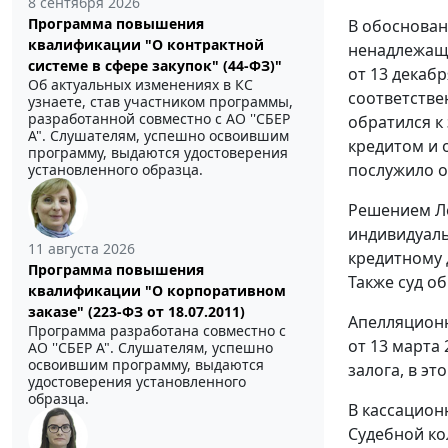
8 сентября 2026
Программа повышения
В обоснован
квалификации "О контрактной
ненадлежащи
системе в сфере закупок" (44-ФЗ)"
от 13 декабр
Об актуальных изменениях в КС
соответствен
узнаете, став участником программы,
разработанной совместно с АО ''СБЕР
обратился к
А". Слушателям, успешно освоившим
кредитом и 
программу, выдаются удостоверения
послужило о
установленного образца.
Решением Ле
индивидуаль
11 августа 2026
кредитному д
Программа повышения
Также суд о
квалификации "О корпоративном
заказе" (223-ФЗ от 18.07.2011)
Апелляционн
Программа разработана совместно с
от 13 марта
АО ''СБЕР А". Слушателям, успешно
освоившим программу, выдаются
залога, в э
удостоверения установленного
образца.
В кассацион
Судебной ко