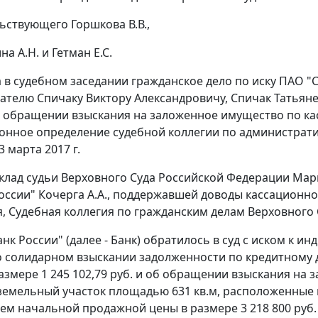
ьствующего Горшкова В.В.,
а А.Н. и Гетман Е.С.
 в судебном заседании гражданское дело по иску ПАО "
телю Спичаку Виктору Александровичу, Спичак Татьяне
б обращении взыскания на заложенное имущество по к
онное определение судебной коллегии по администрати
3 марта 2017 г.
клад судьи Верховного Суда Российской Федерации Мар
оссии" Кочерга А.А., поддержавшей доводы кассационн
, Судебная коллегия по гражданским делам Верховного 
нк России" (далее - Банк) обратилось в суд с иском к и
о солидарном взыскании задолженности по кредитному дог
размере 1 245 102,79 руб. и об обращении взыскания н
 земельный участок площадью 631 кв.м, расположенные по 
ем начальной продажной цены в размере 3 218 800 руб.