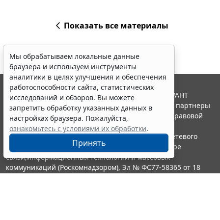
Показать все материалы
Мы обрабатываем локальные данные
браузера и используем инструменты
аналитики в целях улучшения и обеспечения
работоспособности сайта, статистических
© ООО "НПП "ГАРАНТ-СЕРВИС", 2026. Система ГАРАНТ
исследований и обзоров. Вы можете
выпускается с 1990 года. Компания "Гарант" и ее партнеры
запретить обработку указанных данных в
являются участниками Российской ассоциации правовой
настройках браузера. Пожалуйста,
информации ГАРАНТ.
ознакомьтесь с условиями их обработки
.
Портал ГАРАНТ.РУ зарегистрирован в качестве сетевого
Принять
издания Федеральной службой по надзору в сфере
связи,информационных технологий и массовых
коммуникаций (Роскомнадзором), Эл № ФС77-58365 от 18
июня 2014 года.
16+
Контакты
8-800-200-88-88