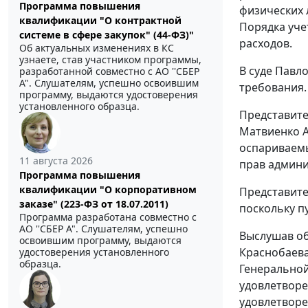
Программа повышения
физических 
квалификации "О контрактной
Порядка уче
системе в сфере закупок" (44-ФЗ)"
расходов.
Об актуальных изменениях в КС
узнаете, став участником программы,
В суде Павл
разработанной совместно с АО ''СБЕР
А". Слушателям, успешно освоившим
требования.
программу, выдаются удостоверения
установленного образца.
Представите
Матвиенко А
оспариваемы
11 августа 2026
прав админи
Программа повышения
квалификации "О корпоративном
Представите
заказе" (223-ФЗ от 18.07.2011)
поскольку п
Программа разработана совместно с
АО ''СБЕР А". Слушателям, успешно
Выслушав об
освоившим программу, выдаются
Краснобаева
удостоверения установленного
образца.
Генеральной
удовлетворе
удовлетвор