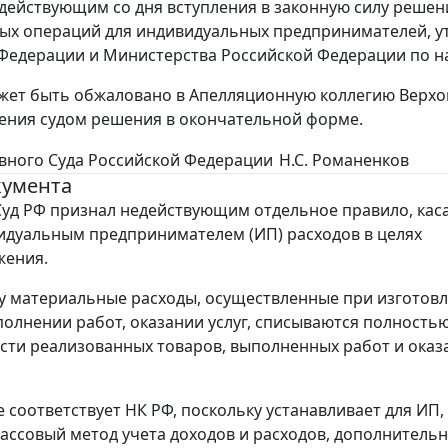
действующим со дня вступления в законную силу решения
ых операций для индивидуальных предпринимателей, 
Федерации и Министерства Российской Федерации по налог
ет быть обжаловано в Апелляционную коллегию Верхов
ения судом решения в окончательной форме.
вного Суда Российской Федерации
Н.С. Романенков
кумента
уд РФ признал недействующим отдельное правило, ка
идуальным предпринимателем (ИП) расходов в целях
жения.
у материальные расходы, осуществленные при изготов
полнении работ, оказании услуг, списываются полность
асти реализованных товаров, выполненных работ и ока
е соответствует НК РФ, поскольку устанавливает для ИП,
ассовый метод учета доходов и расходов, дополнитель