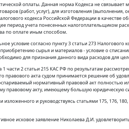
ктической оплаты. Данная норма Кодекса не связывает м
товаров (работ, услуг), для изготовления (выполнения, 
Налогового кодекса Российской Федерации в качестве о
ее период учета понесенных налогоплательщиком расх
ва по оплате иным способом.
ное условие согласно пункту 3 статьи 273 Налогового 
 приобретению сырья и материалов - условие о списани
обходимо для признания данного вида расходов для це
та 1 части 2 статьи 215 КАС РФ по результатам рассмот
о правового акта судом принимается решение об удов
 оспариваемый нормативный правовой акт полностью ил
му правовому акту, имеющему большую юридическую си
и изложенного и руководствуясь статьями 175, 176, 180
ивное исковое заявление Николаева Д.И. удовлетворить