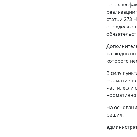
после их фа
реализации 
статьи 273 
определяющ
обязательст
Дополнитель
расходов по
которого не
В силу пунк
нормативног
части, если
нормативно
На основани
решил:
администрат