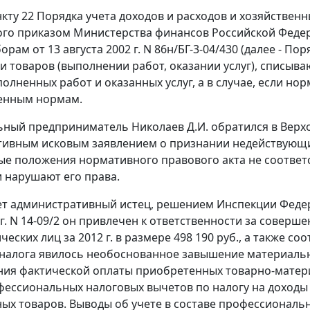
нкту 22 Порядка учета доходов и расходов и хозяйстве
го приказом Министерства финансов Российской Феде
орам от 13 августа 2002 г. N 86н/БГ-3-04/430 (далее - 
и товаров (выполнении работ, оказании услуг), списыв
полненных работ и оказанных услуг, а в случае, если н
ленным нормам.
ный предприниматель Николаев Д.И. обратился в Верх
ивным исковым заявлением о признании недействующим 
е положения нормативного правового акта не соответс
 нарушают его права.
ет административный истец, решением Инспекции Федер
 г. N 14-09/2 он привлечен к ответственности за совер
ческих лиц за 2012 г. в размере 498 190 руб., а также 
налога явилось необоснованное завышение материальн
ия фактической оплаты приобретенных товарно-матери
фессиональных налоговых вычетов по налогу на доходы 
ых товаров. Выводы об учете в составе профессиональ