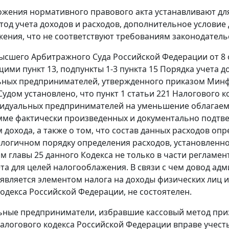
жения нормативного правового акта устанавливают д
тод учета доходов и расходов, дополнительное условие
ения, что не соответствуют требованиям законодательс
сшего Арбитражного Суда Российской Федерации от 8 ок
ими пункт 13, подпункты 1-3 пункта 15 Порядка учета д
ных предпринимателей, утвержденного приказом Минфина
. Судом установлено, что пункт 1 статьи 221 Налогового
идуальных предпринимателей на уменьшение облагаем
мме фактически произведенных и документально подтве
 дохода, а также о том, что состав данных расходов о
алогичном порядку определения расходов, установленно
м главы 25 данного Кодекса не только в части регламент
та для целей налогооблажения. В связи с чем довод адм
 является элементом налога на доходы физических лиц 
одекса Российской Федерации, не состоятелен.
ные предприниматели, избравшие кассовый метод призн
Налогового кодекса Российской Федерации вправе учес