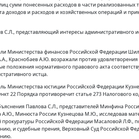
лиц сумм понесенных расходов в части реализованных т
та доходов и расходов и хозяйственных операций и п
ов С.Л., представляющий интересы административного и
ли Министерства финансов Российской Федерации Шиля
.А., Краснобаев А.Ю. возражали против удовлетворения 
е положения нормативного правового акта соответств
стративного истца.
ль Министерства юстиции Российской Федерации Кузне
ункт 22 Порядка противоречит статье 273 Налогового к
ъяснения Павлова С.Л., представителей Минфина России
 А.Ю., Минюста России Кузнецова М.Ю., исследовав мат
 прокуратуры Российской Федерации Масаловой Л.Ф., п
нию, и судебные прения, Верховный Суд Российской Ф
ению.