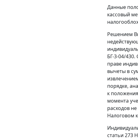
Данные поло
кассовый ме
налогооблож
Решением Вы
недействующ
индивидуаль
БГ-3-04/430
праве индив
вычеты в су
извлечением
порядке, ан
к положения
момента уче
расходов не
Налоговом к
Индивидуаль
статьи 273 