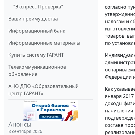
"Экспресс Проверка"
согласно пу
утвержденно
Ваши преимущества
налогам и сб
изготовлени
Информационный банк
товаров, вы
Информационные материалы
по установ
Купить систему ГАРАНТ
Индивидуаль
администрат
Телекоммуникационное
оспариваемы
обновление
Федерации и
АНО ДПО «Образовательный
Как указыва
центр ГАРАНТ»
января 2017
доходы физи
начисления 
подтвержден
Анонсы
составе про
8 сентября 2026
реализованн