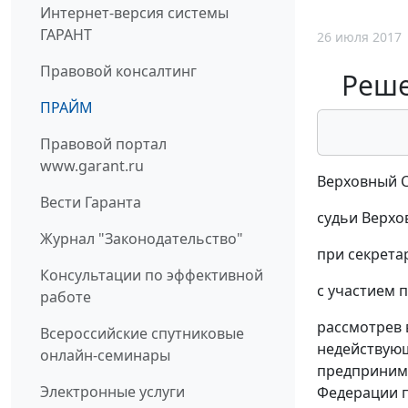
Интернет-версия системы
ГАРАНТ
26 июля 2017
Правовой консалтинг
Реше
ПРАЙМ
Правовой портал
www.garant.ru
Верховный С
Вести Гаранта
судьи Верхо
Журнал "Законодательство"
при секрета
Консультации по эффективной
с участием 
работе
рассмотрев 
Всероссийские спутниковые
недействующ
онлайн-семинары
предпринима
Электронные услуги
Федерации по