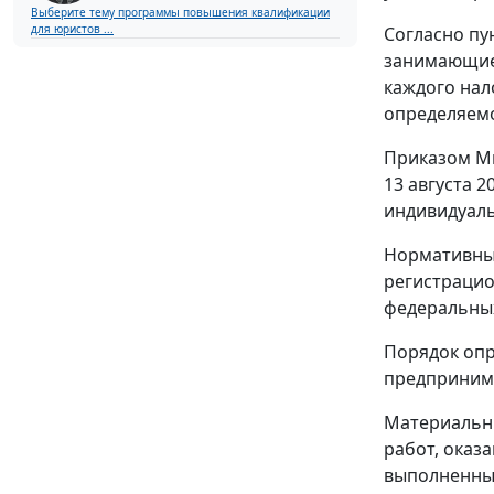
Выберите тему программы повышения квалификации
для юристов ...
Согласно пу
занимающиес
каждого нал
определяем
Приказом Ми
13 августа 2
индивидуал
Нормативный
регистрацио
федеральных 
Порядок опр
предприним
Материальны
работ, оказ
выполненных