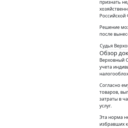
признать не
хозяйственн
Российской 
Решение мож
после вынес
Судья Верхо
Обзор до
Верховный С
учета индив
налогообло
Согласно ем
товаров, вы
затраты в ч
услуг.
Эта норма н
избравших к