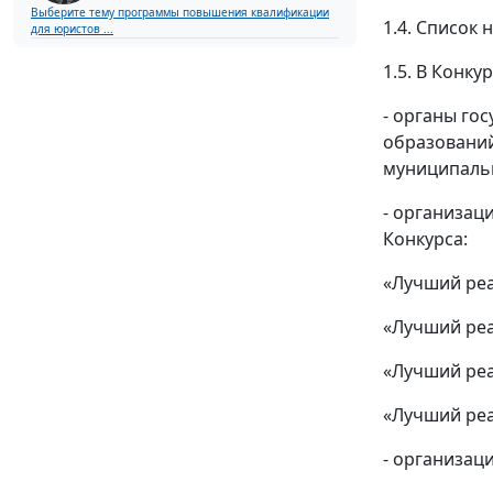
Выберите тему программы повышения квалификации
1.4. Список
для юристов ...
1.5. В Конк
- органы го
образований
муниципальн
- организац
Конкурса:
«Лучший реа
«Лучший реа
«Лучший реа
«Лучший реа
- организац