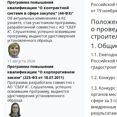
Программа повышения
Российской
квалификации "О контрактной
от 19 ноября
системе в сфере закупок" (44-ФЗ)"
Об актуальных изменениях в КС
Положе
узнаете, став участником программы,
о прове
разработанной совместно с АО ''СБЕР
А". Слушателям, успешно освоившим
строите
программу, выдаются удостоверения
установленного образца.
1. Общи
1.1. Ежегод
Российской 
11 августа 2026
Программа повышения
градостроит
квалификации "О корпоративном
1.2. Конкур
заказе" (223-ФЗ от 18.07.2011)
Программа разработана совместно с
АО ''СБЕР А". Слушателям, успешно
1.3. Конкур
освоившим программу, выдаются
органов мес
удостоверения установленного
сфере за 3 
образца.
внедренные 
результатам 