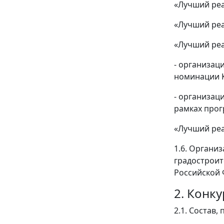
«Лучший реа
«Лучший реа
«Лучший реа
- организац
номинации К
- организац
рамках прог
«Лучший реа
1.6. Органи
градостроит
Российской 
2. Конк
2.1. Состав