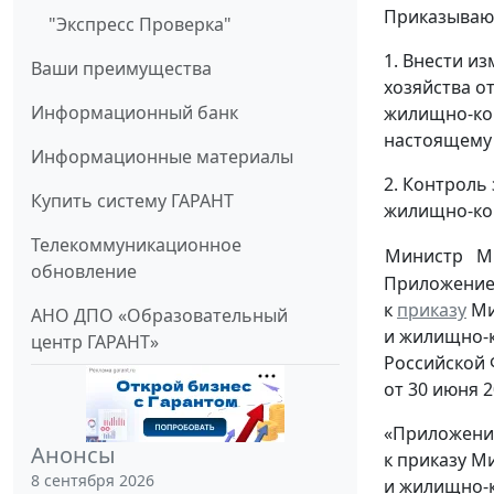
Приказываю
"Экспресс Проверка"
1. Внести и
Ваши преимущества
хозяйства о
Информационный банк
жилищно-ком
настоящему 
Информационные материалы
2. Контроль
Купить систему ГАРАНТ
жилищно-ком
Телекоммуникационное
Министр
М
обновление
Приложение
к
приказу
Ми
АНО ДПО «Образовательный
и жилищно-
центр ГАРАНТ»
Российской
от 30 июня 2
«Приложени
Анонсы
к приказу М
8 сентября 2026
и жилищно-