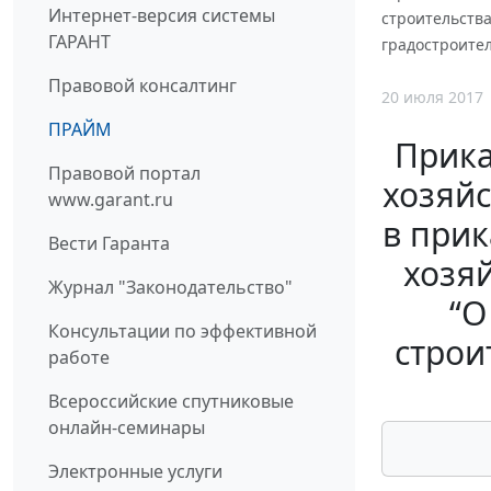
Интернет-версия системы
строительства
ГАРАНТ
градостроите
Правовой консалтинг
20 июля 2017
ПРАЙМ
Прика
Правовой портал
хозяйс
www.garant.ru
в при
Вести Гаранта
хозяй
Журнал "Законодательство"
“О
Консультации по эффективной
строи
работе
Всероссийские спутниковые
онлайн-семинары
Электронные услуги