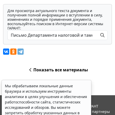
Для просмотра актуального текста документа и
получения полной информации о вступлении в силу,
изменениях и порядке применения документа,
воспользуйтесь поиском в Интернет-версии системы
ГАРАНТ:
Показать все материалы
Мы обрабатываем локальные данные
браузера и используем инструменты
аналитики в целях улучшения и обеспечения
работоспособности сайта, статистических
© ООО "НПП "ГАРАНТ-СЕРВИС", 2026. Система ГАРАНТ
исследований и обзоров. Вы можете
выпускается с 1990 года. Компания "Гарант" и ее партнеры
запретить обработку указанных данных в