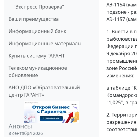
АЭ-1154 (ка
"Экспресс Проверка"
подзоне - р
Ваши преимущества
АЭ-1157 (ка
Информационный банк
1. Внести в
рыболовства
Информационные материалы
Федерации п
9 декабря 2
Купить систему ГАРАНТ
промышленн
Телекоммуникационное
зоне Россий
обновление
изменения:
АНО ДПО «Образовательный
в таблице "
центр ГАРАНТ»
Командорска
"1,025", в г
2. Территор
разрешения 
Анонсы
соответстви
8 сентября 2026