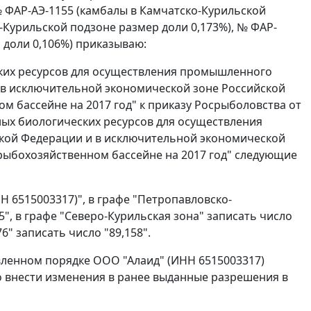
 № ФАР-АЭ-1155 (камбалы в Камчатско-Курильской
о-Курильской подзоне размер доли 0,173%), № ФАР-
 доли 0,106%) приказываю:
ских ресурсов для осуществления промышленного
в исключительной экономической зоне Российской
 бассейне на 2017 год" к приказу Росрыболовства от
дных биологических ресурсов для осуществления
ой Федерации и в исключительной экономической
рыбохозяйственном бассейне на 2017 год" следующие
Н 6515003317)", в графе "Петропавловско-
5", в графе "Северо-Курильская зона" записать число
6" записать число "89,158".
вленном порядке ООО "Алаид" (ИНН 6515003317)
о внести изменения в ранее выданные разрешения в