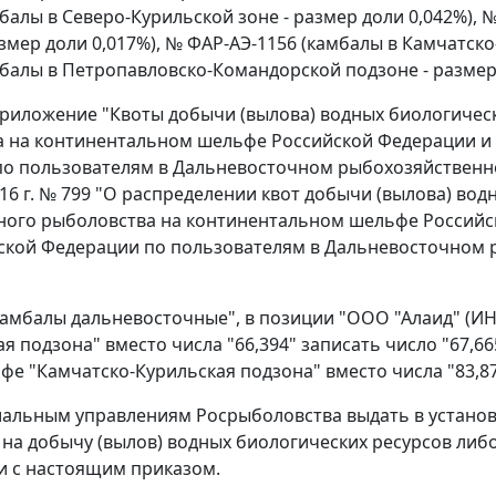
мбалы в Северо-Курильской зоне - размер доли 0,042%),
азмер доли 0,017%), № ФАР-АЭ-1156 (камбалы в Камчатск
мбалы в Петропавловско-Командорской подзоне - размер
 приложение "Квоты добычи (вылова) водных биологиче
 на континентальном шельфе Российской Федерации и 
о пользователям в Дальневосточном рыбохозяйственном
016 г. № 799 "О распределении квот добычи (вылова) во
ого рыболовства на континентальном шельфе Российск
ской Федерации по пользователям в Дальневосточном 
Камбалы дальневосточные", в позиции "ООО "Алаид" (ИН
я подзона" вместо числа "66,394" записать число "67,66
рафе "Камчатско-Курильская подзона" вместо числа "83,87
иальным управлениям Росрыболовства выдать в устано
на добычу (вылов) водных биологических ресурсов либ
и с настоящим приказом.