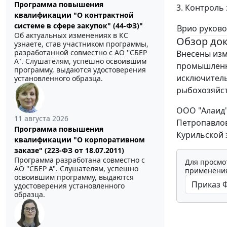
Программа повышения
3. Контроль
квалификации "О контрактной
системе в сфере закупок" (44-ФЗ)"
Врио руково
Об актуальных изменениях в КС
Обзор до
узнаете, став участником программы,
разработанной совместно с АО ''СБЕР
Внесены изм
А". Слушателям, успешно освоившим
промышленн
программу, выдаются удостоверения
исключитель
установленного образца.
рыбохозяйст
ООО "Алаид"
11 августа 2026
Петропавлов
Программа повышения
Курильской 
квалификации "О корпоративном
заказе" (223-ФЗ от 18.07.2011)
Программа разработана совместно с
Для просмо
АО ''СБЕР А". Слушателям, успешно
применения
освоившим программу, выдаются
удостоверения установленного
образца.