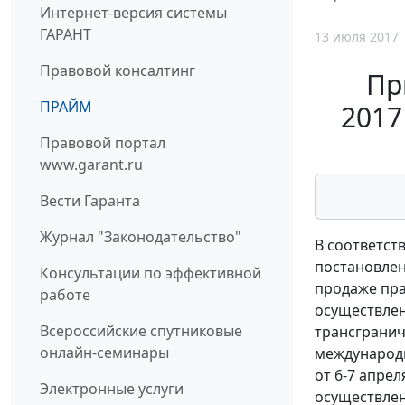
Интернет-версия системы
ГАРАНТ
13 июля 2017
Правовой консалтинг
Пр
ПРАЙМ
2017
Правовой портал
www.garant.ru
Вести Гаранта
Журнал "Законодательство"
В соответств
постановлен
Консультации по эффективной
продаже пра
работе
осуществлен
Всероссийские спутниковые
трансгранич
онлайн-семинары
международн
от 6-7 апрел
Электронные услуги
осуществлен