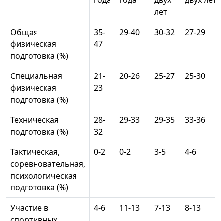
года
года
двух
двух лет
лет
Общая
35-
29-40
30-32
27-29
физическая
47
подготовка (%)
Специальная
21-
20-26
25-27
25-30
физическая
23
подготовка (%)
Техническая
28-
29-33
29-35
33-36
подготовка (%)
32
Тактическая,
0-2
0-2
3-5
4-6
соревновательная,
психологическая
подготовка (%)
Участие в
4-6
11-13
7-13
8-13
спортивных