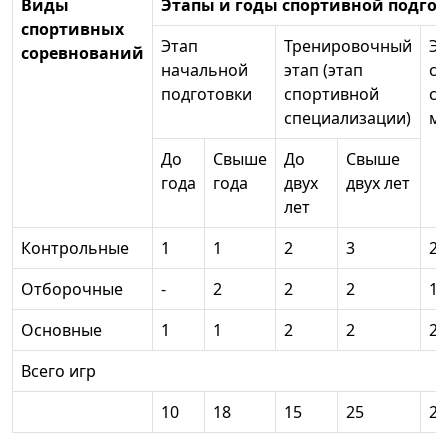
Виды
Этапы и годы спортивной подго
спортивных
Этап
Тренировочный
Эт
соревнований
начальной
этап (этап
со
подготовки
спортивной
сп
специализации)
ма
До
Свыше
До
Свыше
года
года
двух
двух лет
лет
Контрольные
1
1
2
3
2
Отборочные
-
2
2
2
1
Основные
1
1
2
2
2
Всего игр
10
18
15
25
28