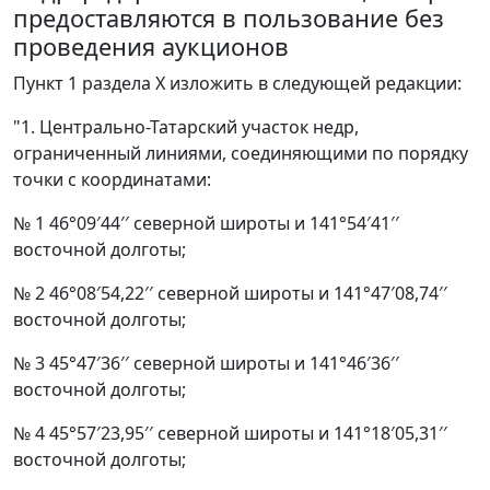
предоставляются в пользование без
проведения аукционов
Пункт 1 раздела Х изложить в следующей редакции:
"1. Центрально-Татарский участок недр,
ограниченный линиями, соединяющими по порядку
точки с координатами:
№ 1 46°09′44′′ северной широты и 141°54′41′′
восточной долготы;
№ 2 46°08′54,22′′ северной широты и 141°47′08,74′′
восточной долготы;
№ 3 45°47′36′′ северной широты и 141°46′36′′
восточной долготы;
№ 4 45°57′23,95′′ северной широты и 141°18′05,31′′
восточной долготы;