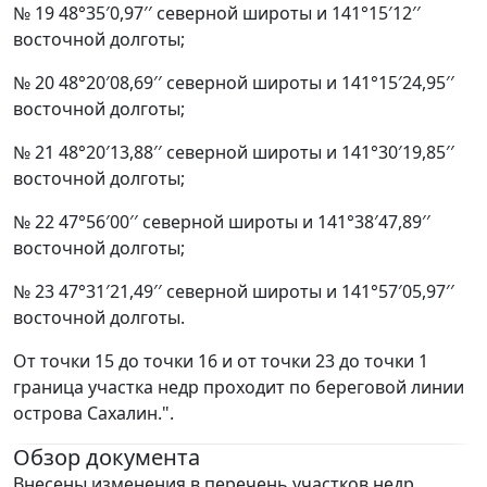
№ 19 48°35′0,97′′ северной широты и 141°15′12′′
восточной долготы;
№ 20 48°20′08,69′′ северной широты и 141°15′24,95′′
восточной долготы;
№ 21 48°20′13,88′′ северной широты и 141°30′19,85′′
восточной долготы;
№ 22 47°56′00′′ северной широты и 141°38′47,89′′
восточной долготы;
№ 23 47°31′21,49′′ северной широты и 141°57′05,97′′
восточной долготы.
От точки 15 до точки 16 и от точки 23 до точки 1
граница участка недр проходит по береговой линии
острова Сахалин.".
Обзор документа
Внесены изменения в перечень участков недр