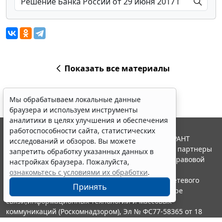
Показать все материалы
Мы обрабатываем локальные данные
браузера и используем инструменты
аналитики в целях улучшения и обеспечения
работоспособности сайта, статистических
© ООО "НПП "ГАРАНТ-СЕРВИС", 2026. Система ГАРАНТ
исследований и обзоров. Вы можете
выпускается с 1990 года. Компания "Гарант" и ее партнеры
запретить обработку указанных данных в
являются участниками Российской ассоциации правовой
настройках браузера. Пожалуйста,
информации ГАРАНТ.
ознакомьтесь с условиями их обработки
.
Портал ГАРАНТ.РУ зарегистрирован в качестве сетевого
Принять
издания Федеральной службой по надзору в сфере
связи,информационных технологий и массовых
коммуникаций (Роскомнадзором), Эл № ФС77-58365 от 18
июня 2014 года.