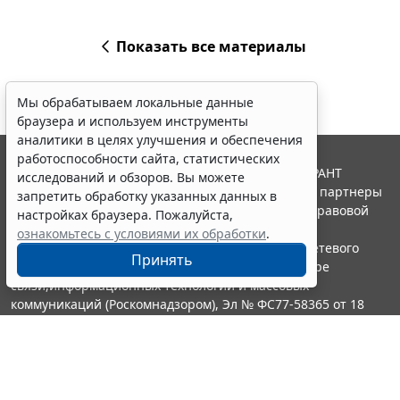
Показать все материалы
Мы обрабатываем локальные данные
браузера и используем инструменты
аналитики в целях улучшения и обеспечения
работоспособности сайта, статистических
© ООО "НПП "ГАРАНТ-СЕРВИС", 2026. Система ГАРАНТ
исследований и обзоров. Вы можете
выпускается с 1990 года. Компания "Гарант" и ее партнеры
запретить обработку указанных данных в
являются участниками Российской ассоциации правовой
настройках браузера. Пожалуйста,
информации ГАРАНТ.
ознакомьтесь с условиями их обработки
.
Портал ГАРАНТ.РУ зарегистрирован в качестве сетевого
Принять
издания Федеральной службой по надзору в сфере
связи,информационных технологий и массовых
коммуникаций (Роскомнадзором), Эл № ФС77-58365 от 18
июня 2014 года.
16+
Контакты
8-800-200-88-88