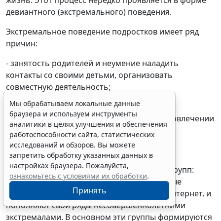
жизнь. Этот процесс нередко проявляется в форме
девиантного (экстремального) поведения.
Экстремальное поведение подростков имеет ряд
причин:
- занятость родителей и неумение наладить
контакты со своими детьми, организовать
совместную деятельность;
Мы обрабатываем локальные данные
- слабая организация сети клубов, кружков,
браузера и используем инструменты
спортивных секций, отсутствие заботы о вовлечении
аналитики в целях улучшения и обеспечения
и закреплении в них подростков;
работоспособности сайта, статистических
исследований и обзоров. Вы можете
- неэффективность досуговой системы;
запретить обработку указанных данных в
настройках браузера. Пожалуйста,
- бесконтрольное развитие референтных групп:
ознакомьтесь с условиями их обработки
.
зацеперов, руферов, диггеров и т.д., которые
Принять
объединяются в сообщества, используя Интернет, и
пополняют свои ряды несовершеннолетними
экстремалами. В основном эти группы формируются