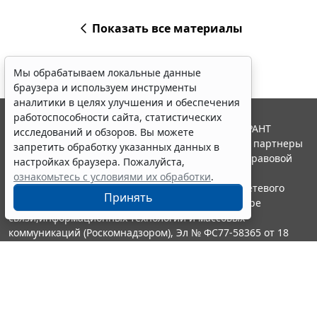
Показать все материалы
Мы обрабатываем локальные данные
браузера и используем инструменты
аналитики в целях улучшения и обеспечения
работоспособности сайта, статистических
© ООО "НПП "ГАРАНТ-СЕРВИС", 2026. Система ГАРАНТ
исследований и обзоров. Вы можете
выпускается с 1990 года. Компания "Гарант" и ее партнеры
запретить обработку указанных данных в
являются участниками Российской ассоциации правовой
настройках браузера. Пожалуйста,
информации ГАРАНТ.
ознакомьтесь с условиями их обработки
.
Портал ГАРАНТ.РУ зарегистрирован в качестве сетевого
Принять
издания Федеральной службой по надзору в сфере
связи,информационных технологий и массовых
коммуникаций (Роскомнадзором), Эл № ФС77-58365 от 18
июня 2014 года.
16+
Контакты
8-800-200-88-88