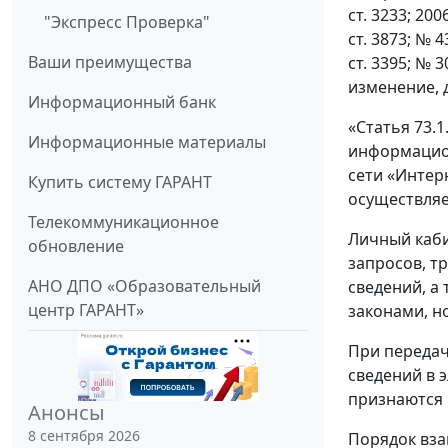
ст. 3233; 2006
"Экспресс Проверка"
ст. 3873; № 43
Ваши преимущества
ст. 3395; № 30
изменение, 
Информационный банк
«Статья 73.
Информационные материалы
информацио
сети «Интер
Купить систему ГАРАНТ
осуществляе
Телекоммуникационное
Личный каби
обновление
запросов, т
АНО ДПО «Образовательный
сведений, а
центр ГАРАНТ»
законами, н
При передач
сведений в 
признаются 
Анонсы
8 сентября 2026
Порядок вза