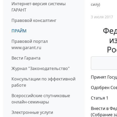
Интернет-версия системы
силу)
ГАРАНТ
3 июля 2017
Правовой консалтинг
Фед
ПРАЙМ
и
Правовой портал
Ро
www.garant.ru
Вести Гаранта
Журнал "Законодательство"
Принят Госу
Консультации по эффективной
работе
Одобрен Сов
Всероссийские спутниковые
Статья 1
онлайн-семинары
Внести в Фе
Электронные услуги
(Собрание за