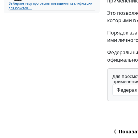
применению 
Выберите тему программы повышения квалификации
для юристов ...
Это позволя
которыми в 
Порядок вза
ими личного
Федеральный
официально
Для просмо
применения
Показа