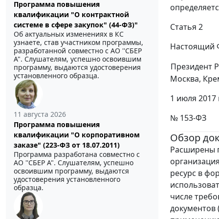
Программа повышения
определяетс
квалификации "О контрактной
системе в сфере закупок" (44-ФЗ)"
Статья 2
Об актуальных изменениях в КС
узнаете, став участником программы,
Настоящий Ф
разработанной совместно с АО ''СБЕР
А". Слушателям, успешно освоившим
Президент 
программу, выдаются удостоверения
установленного образца.
Москва, Кре
1 июля 2017 
11 августа 2026
№ 153-ФЗ
Программа повышения
квалификации "О корпоративном
Обзор до
заказе" (223-ФЗ от 18.07.2011)
Расширены 
Программа разработана совместно с
организаци
АО ''СБЕР А". Слушателям, успешно
освоившим программу, выдаются
ресурс в фо
удостоверения установленного
использовать
образца.
числе требо
документов 