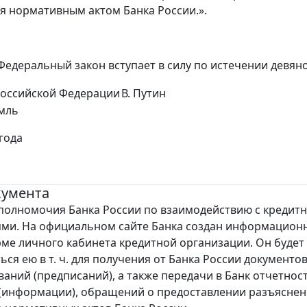
я нормативным актом Банка России.».
едеральный закон вступает в силу по истечении девяно
Российской Федерации
В. Путин
мль
года
кумента
полномочия Банка России по взаимодействию с кредит
ями. На официальном сайте Банка создан информацион
рме личного кабинета кредитной организации. Он будет
ся ею в т. ч. для получения от Банка России документов
ваний (предписаний), а также передачи в Банк отчетност
(информации), обращений о предоставлении разъяснен