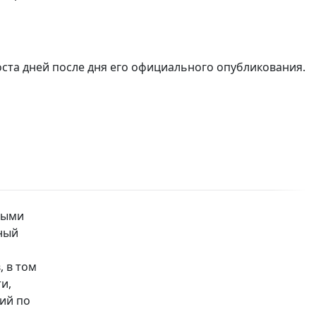
ста дней после дня его официального опубликования.
ными
ный
, в том
и,
ий по