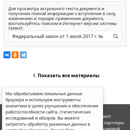
Для просмотра актуального текста документа и
получения полной информации о вступлении в силу,
изменениях и порядке применения документа,
воспользуйтесь поиском в Интернет-версии системы
ГАРАНТ:
Показать все материалы
Мы обрабатываем локальные данные
браузера и используем инструменты
аналитики в целях улучшения и обеспечения
работоспособности сайта, статистических
© ООО "НПП "ГАРАНТ-СЕРВИС", 2026. Система ГАРАНТ
исследований и обзоров. Вы можете
выпускается с 1990 года. Компания "Гарант" и ее партнеры
запретить обработку указанных данных в
являются участниками Российской ассоциации правовой