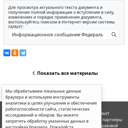
Для просмотра актуального текста документа и
получения полной информации о вступлении в силу,
изменениях и порядке применения документа,
воспользуйтесь поиском в Интернет-версии системы
ГАРАНТ:
Мы обрабатываем локальные данные
браузера и используем инструменты
аналитики в целях улучшения и обеспечения
работоспособности сайта, статистических
исследований и обзоров. Вы можете
Показать все материалы
запретить обработку указанных данных в
настройках браузера. Пожалуйста,
ознакомьтесь с условиями их обработки
.
Принять
© ООО "НПП "ГАРАНТ-СЕРВИС", 2026. Система ГАРАНТ
выпускается с 1990 года. Компания "Гарант" и ее партнеры
Erid: 4CQwVszH9pWwojUA9Q3
Реклама
являются участниками Российской ассоциации правовой