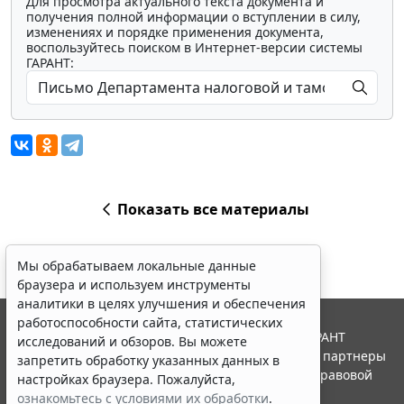
Для просмотра актуального текста документа и
получения полной информации о вступлении в силу,
изменениях и порядке применения документа,
воспользуйтесь поиском в Интернет-версии системы
ГАРАНТ:
Показать все материалы
Мы обрабатываем локальные данные
браузера и используем инструменты
аналитики в целях улучшения и обеспечения
работоспособности сайта, статистических
© ООО "НПП "ГАРАНТ-СЕРВИС", 2026. Система ГАРАНТ
исследований и обзоров. Вы можете
выпускается с 1990 года. Компания "Гарант" и ее партнеры
запретить обработку указанных данных в
являются участниками Российской ассоциации правовой
настройках браузера. Пожалуйста,
информации ГАРАНТ.
ознакомьтесь с условиями их обработки
.