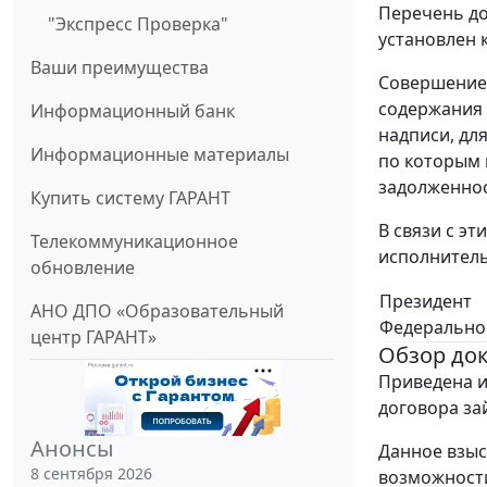
Перечень до
"Экспресс Проверка"
установлен 
Ваши преимущества
Совершение 
содержания 
Информационный банк
надписи, дл
Информационные материалы
по которым 
задолженнос
Купить систему ГАРАНТ
В связи с э
Телекоммуникационное
исполнитель
обновление
Президент
АНО ДПО «Образовательный
Федерально
центр ГАРАНТ»
Обзор до
Приведена и
договора за
Анонсы
Данное взыс
8 сентября 2026
возможности