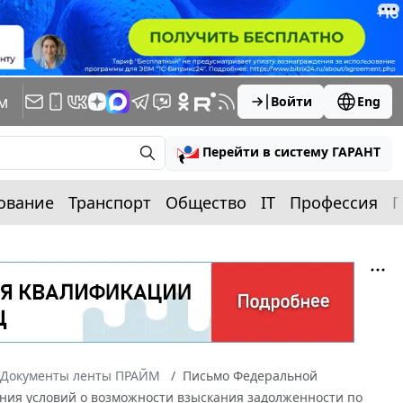
м
Войти
Eng
Перейти в систему ГАРАНТ
ование
Транспорт
Общество
IT
Профессия
П
Документы ленты ПРАЙМ
Письмо Федеральной
ания условий о возможности взыскания задолженности по