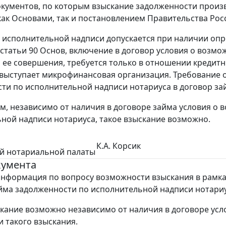
кументов, по которым взыскание задолженности произ
как Основами, так и постановлением Правительства Росс
исполнительной надписи допускается при наличии опре
статьи 90 Основ, включение в договор условия о возм
я ее совершения, требуется только в отношении кредит
выступает микрофинансовая организация. Требование 
ти по исполнительной надписи нотариуса в договор за
тим, независимо от наличия в договоре займа условия о
ной надписи нотариуса, такое взыскание возможно.
К.А. Корсик
й нотариальной палаты
кумента
нформация по вопросу возможности взыскания в рамк
йма задолженности по исполнительной надписи нотариу
кание возможно независимо от наличия в договоре усл
 такого взыскания.