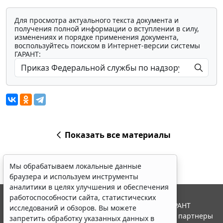
Для просмотра актуального текста документа и
получения полной информации о вступлении в силу,
изменениях и порядке применения документа,
воспользуйтесь поиском в Интернет-версии системы
ГАРАНТ:
Показать все материалы
Мы обрабатываем локальные данные
браузера и используем инструменты
аналитики в целях улучшения и обеспечения
работоспособности сайта, статистических
© ООО "НПП "ГАРАНТ-СЕРВИС", 2026. Система ГАРАНТ
исследований и обзоров. Вы можете
выпускается с 1990 года. Компания "Гарант" и ее партнеры
запретить обработку указанных данных в