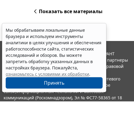
Показать все материалы
Мы обрабатываем локальные данные
браузера и используем инструменты
аналитики в целях улучшения и обеспечения
работоспособности сайта, статистических
© ООО "НПП "ГАРАНТ-СЕРВИС", 2026. Система ГАРАНТ
исследований и обзоров. Вы можете
выпускается с 1990 года. Компания "Гарант" и ее партнеры
запретить обработку указанных данных в
являются участниками Российской ассоциации правовой
настройках браузера. Пожалуйста,
информации ГАРАНТ.
ознакомьтесь с условиями их обработки
.
Портал ГАРАНТ.РУ зарегистрирован в качестве сетевого
Принять
издания Федеральной службой по надзору в сфере
связи,информационных технологий и массовых
коммуникаций (Роскомнадзором), Эл № ФС77-58365 от 18
июня 2014 года.
16+
Контакты
8-800-200-88-88