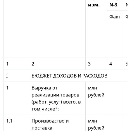
изм.
N-3
N-
Факт
Фа
1
2
3
4
5
I
БЮДЖЕТ ДОХОДОВ И РАСХОДОВ
1
Выручка от
млн
реализации товаров
рублей
(работ, услуг) всего, в
том числе
*
:
1.1
Производство и
млн
поставка
рублей