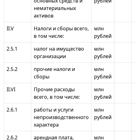
основных средств и
рублей
нематериальных
активов
II.V
Налоги и сборы всего,
млн
в том числе:
рублей
2.5.1
налог на имущество
млн
организации
рублей
2.5.2
прочие налоги и
млн
сборы
рублей
II.VI
Прочие расходы
млн
всего, в том числе:
рублей
2.6.1
работы и услуги
млн
непроизводственного
рублей
характера
2.6.2
арендная плата,
млн