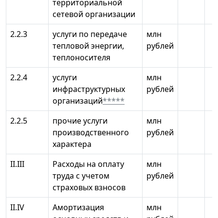
территориальной
сетевой организации
2.2.3
услуги по передаче
млн
тепловой энергии,
рублей
теплоносителя
2.2.4
услуги
млн
инфраструктурных
рублей
организаций
*****
2.2.5
прочие услуги
млн
производственного
рублей
характера
II.III
Расходы на оплату
млн
труда с учетом
рублей
страховых взносов
II.IV
Амортизация
млн