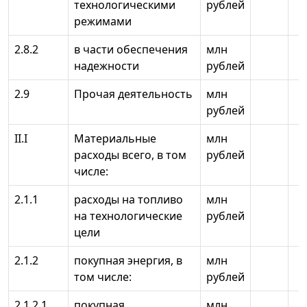
технологическими
рублей
режимами
2.8.2
в части обеспечения
млн
надежности
рублей
2.9
Прочая деятельность
млн
рублей
II.I
Материальные
млн
расходы всего, в том
рублей
числе:
2.1.1
расходы на топливо
млн
на технологические
рублей
цели
2.1.2
покупная энергия, в
млн
том числе:
рублей
2.1.2.1
покупная
млн