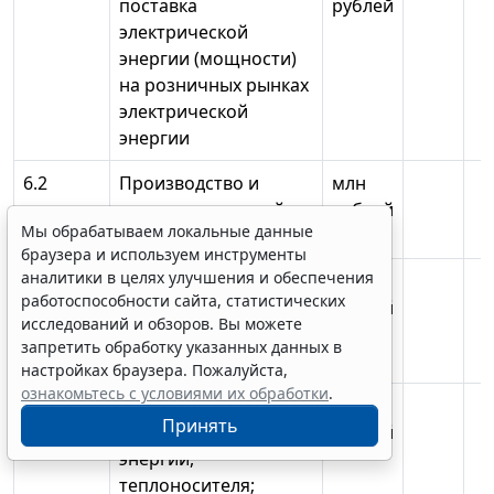
поставка
рублей
электрической
энергии (мощности)
на розничных рынках
электрической
энергии
6.2
Производство и
млн
поставка тепловой
рублей
Мы обрабатываем локальные данные
энергии (мощности);
браузера и используем инструменты
аналитики в целях улучшения и обеспечения
6.3
Оказание услуг по
млн
работоспособности сайта, статистических
передаче
рублей
исследований и обзоров. Вы можете
электрической
запретить обработку указанных данных в
энергии;
настройках браузера. Пожалуйста,
ознакомьтесь с условиями их обработки
.
6.4
Оказание услуг по
млн
Принять
передаче тепловой
рублей
энергии,
теплоносителя;