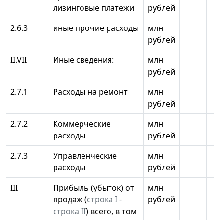
лизинговые платежи
рублей
2.6.3
иные прочие расходы
млн
рублей
II.VII
Иные сведения:
млн
рублей
2.7.1
Расходы на ремонт
млн
рублей
2.7.2
Коммерческие
млн
расходы
рублей
2.7.3
Управленческие
млн
расходы
рублей
III
Прибыль (убыток) от
млн
продаж (
строка I -
рублей
строка II
) всего, в том