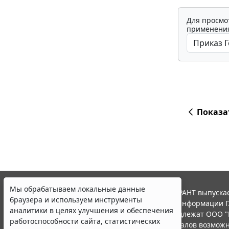
Для просмо
применения
Показа
Мы обрабатываем локальные данные
© ООО "НПП "ГАРАНТ-СЕРВИС", 2026. Система ГАРАНТ выпускае
браузера и используем инструменты
участниками Российской ассоциации правовой информации Г
аналитики в целях улучшения и обеспечения
Все права на материалы сайта ГАРАНТ.РУ принадлежат ООО "
работоспособности сайта, статистических
Полное или частичное воспроизведение материалов возможн