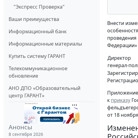
"Экспресс Проверка"
Ваши преимущества
Внести изме
особенностя
Информационный банк
проведения 
Информационные материалы
Федерации» 
Купить систему ГАРАНТ
Директор
генерал-пол
Телекоммуникационное
Зарегистрир
обновление
Регистраци
АНО ДПО «Образовательный
Приложени
центр ГАРАНТ»
к
приказу
Го
фельдъегер
от 18 ноября
Изменен
Анонсы
Российс
8 сентября 2026