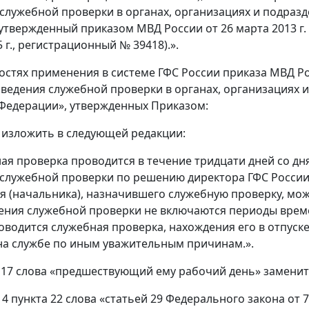
служебной проверки в органах, организациях и подраз
утвержденный приказом МВД России от 26 марта 2013 г.
 г., регистрационный № 39418).».
ностях применения в системе ГФС России приказа МВД Ро
ведения служебной проверки в органах, организациях 
Федерации», утвержденных Приказом:
16 изложить в следующей редакции:
ная проверка проводится в течение тридцати дней со дн
служебной проверки по решению директора ГФС России 
я (начальника), назначившего служебную проверку, може
ения служебной проверки не включаются периоды врем
оводится служебная проверка, нахождения его в отпуске
на службе по иным уважительным причинам.».
те 17 слова «предшествующий ему рабочий день» замени
е 4 пункта 22 слова «статьей 29 Федерального закона от