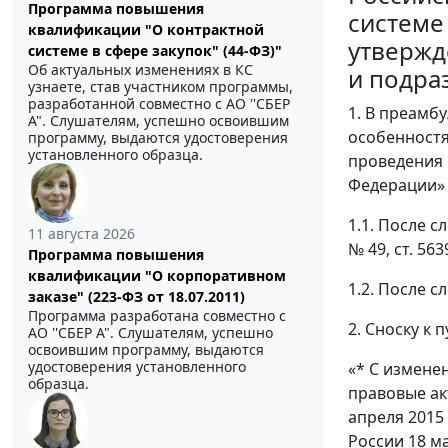
Программа повышения
системе
квалификации "О контрактной
утвержд
системе в сфере закупок" (44-ФЗ)"
Об актуальных изменениях в КС
и подра
узнаете, став участником программы,
разработанной совместно с АО ''СБЕР
1. В преамб
А". Слушателям, успешно освоившим
особенностя
программу, выдаются удостоверения
установленного образца.
проведения 
Федерации» (
1.1. После сл
11 августа 2026
№ 49, ст. 5639
Программа повышения
квалификации "О корпоративном
1.2. После сл
заказе" (223-ФЗ от 18.07.2011)
Программа разработана совместно с
2. Сноску к
АО ''СБЕР А". Слушателям, успешно
освоившим программу, выдаются
удостоверения установленного
«* С измене
образца.
правовые ак
апреля 2015
России 18 ма