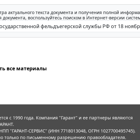
тра актуального текста документа и получения полной информа
 документа, воспользуйтесь поиском в Интернет-версии систе
ть все материалы
тся с 1990 года. Компания "Гарант" и ее партнеры являются
АРАНТ.
НПП "ГАРАНТ-СЕРВИС" (ИНН 7718013048, ОГРН 1027700495745).
о только по письменному разрешению правообладателя.