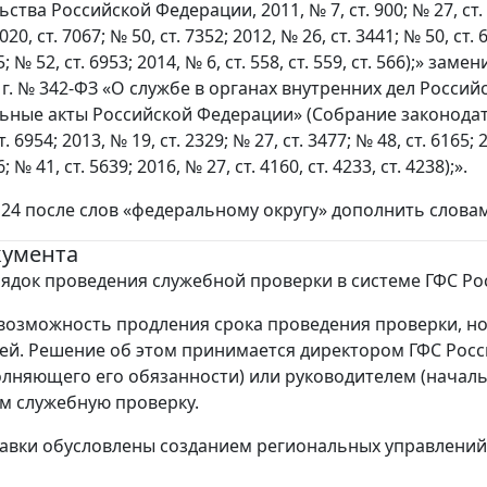
тва Российской Федерации, 2011, № 7, ст. 900; № 27, ст. 388
7020, ст. 7067; № 50, ст. 7352; 2012, № 26, ст. 3441; № 50, ст.
5; № 52, ст. 6953; 2014, № 6, ст. 558, ст. 559, ст. 566);» 
 г. № 342-ФЗ «О службе в органах внутренних дел Росси
ьные акты Российской Федерации» (Собрание законодател
. 6954; 2013, № 19, ст. 2329; № 27, ст. 3477; № 48, ст. 6165; 
; № 41, ст. 5639; 2016, № 27, ст. 4160, ст. 4233, ст. 4238);».
те 24 после слов «федеральному округу» дополнить слова
кумента
ядок проведения служебной проверки в системе ГФС Ро
возможность продления срока проведения проверки, но
ней. Решение об этом принимается директором ГФС Рос
олняющего его обязанности) или руководителем (началь
м служебную проверку.
авки обусловлены созданием региональных управлений