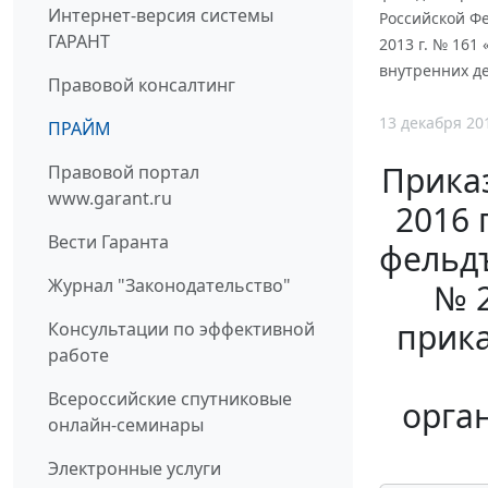
Интернет-версия системы
Российской Фе
ГАРАНТ
2013 г. № 161
внутренних де
Правовой консалтинг
13 декабря 20
ПРАЙМ
Приказ
Правовой портал
www.garant.ru
2016 
Вести Гаранта
фельдъ
Журнал "Законодательство"
№ 2
прика
Консультации по эффективной
работе
Всероссийские спутниковые
орга
онлайн-семинары
Электронные услуги