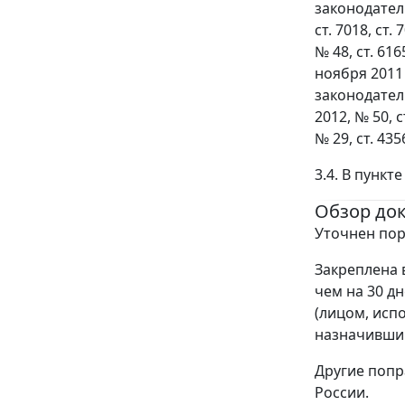
законодательс
ст. 7018, ст. 
№ 48, ст. 616
ноября 2011
законодател
2012, № 50, ст
№ 29, ст. 4356
3.4. В пунк
Обзор до
Уточнен пор
Закреплена 
чем на 30 д
(лицом, исп
назначивши
Другие попр
России.