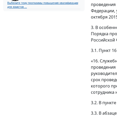
Выберите тему программы повышения квалификации
проведения 
для юристов ...
Федерации, 
октября 2015
3. В особен
Порядка про
Российской 
3.1. Пункт 
«16. Служеб
проведения 
руководител
срок провед
которого пр
сотрудника 
3.2. В пунк
3.3. В абзац