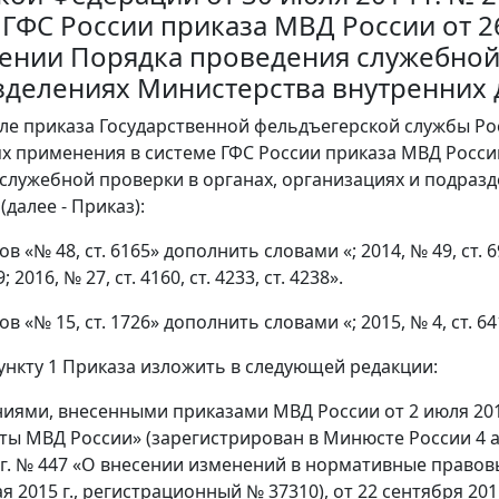
 ГФС России приказа МВД России от 26
ении Порядка проведения служебной 
зделениях Министерства внутренних 
уле приказа Государственной фельдъегерской службы Рос
х применения в системе ГФС России приказа МВД России
служебной проверки в органах, организациях и подраз
далее - Приказ):
ов «№ 48, ст. 6165» дополнить словами «; 2014, № 49, ст. 692
; 2016, № 27, ст. 4160, ст. 4233, ст. 4238».
ов «№ 15, ст. 1726» дополнить словами «; 2015, № 4, ст. 64
 пункту 1 Приказа изложить в следующей редакции:
ниями, внесенными приказами МВД России от 2 июля 201
ты МВД России» (зарегистрирован в Минюсте России 4 авг
 г. № 447 «О внесении изменений в нормативные право
я 2015 г., регистрационный № 37310), от 22 сентября 20