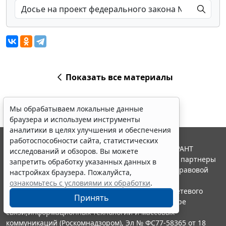
Показать все материалы
Мы обрабатываем локальные данные
браузера и используем инструменты
аналитики в целях улучшения и обеспечения
работоспособности сайта, статистических
© ООО "НПП "ГАРАНТ-СЕРВИС", 2026. Система ГАРАНТ
исследований и обзоров. Вы можете
выпускается с 1990 года. Компания "Гарант" и ее партнеры
запретить обработку указанных данных в
являются участниками Российской ассоциации правовой
настройках браузера. Пожалуйста,
информации ГАРАНТ.
ознакомьтесь с условиями их обработки
.
Портал ГАРАНТ.РУ зарегистрирован в качестве сетевого
Принять
издания Федеральной службой по надзору в сфере
связи,информационных технологий и массовых
коммуникаций (Роскомнадзором), Эл № ФС77-58365 от 18