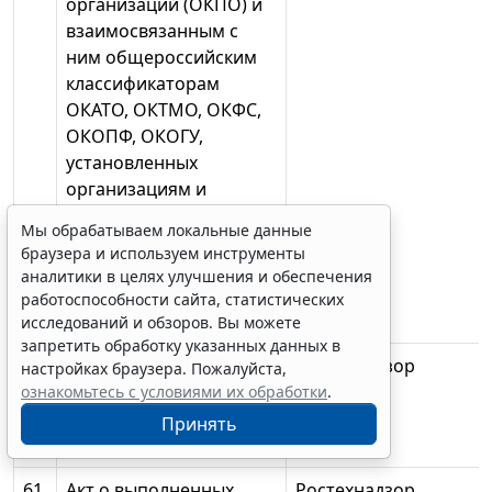
организаций (ОКПО) и
взаимосвязанным с
ним общероссийским
классификаторам
ОКАТО, ОКТМО, ОКФС,
ОКОПФ, ОКОГУ,
установленных
организациям и
индивидуальным
Мы обрабатываем локальные данные
предпринимателям
браузера и используем инструменты
органами
аналитики в целях улучшения и обеспечения
государственной
работоспособности сайта, статистических
статистики
исследований и обзоров. Вы можете
запретить обработку указанных данных в
60.
Выписка из реестра
Ростехнадзор
настройках браузера. Пожалуйста,
лицензий на
ознакомьтесь с условиями их обработки
.
производство
Принять
маркшейдерских работ
61.
Акт о выполненных
Ростехнадзор