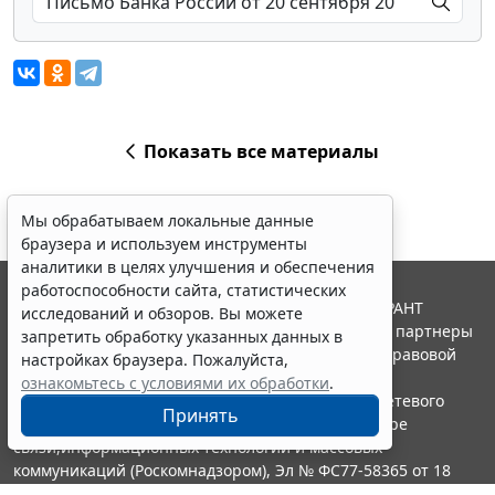
Показать все материалы
Мы обрабатываем локальные данные
браузера и используем инструменты
аналитики в целях улучшения и обеспечения
работоспособности сайта, статистических
© ООО "НПП "ГАРАНТ-СЕРВИС", 2026. Система ГАРАНТ
исследований и обзоров. Вы можете
выпускается с 1990 года. Компания "Гарант" и ее партнеры
запретить обработку указанных данных в
являются участниками Российской ассоциации правовой
настройках браузера. Пожалуйста,
информации ГАРАНТ.
ознакомьтесь с условиями их обработки
.
Портал ГАРАНТ.РУ зарегистрирован в качестве сетевого
Принять
издания Федеральной службой по надзору в сфере
связи,информационных технологий и массовых
коммуникаций (Роскомнадзором), Эл № ФС77-58365 от 18
июня 2014 года.