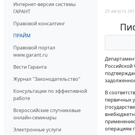
Интернет-версия системы
25 августа 201
ГАРАНТ
Правовой консалтинг
Пис
ПРАЙМ
Правовой портал
www.garant.ru
Департамент
Российской 
Вести Гаранта
подтвержда
Журнал "Законодательство"
задолженнос
Консультации по эффективной
В соответст
работе
первичных у
(государств
Всероссийские спутниковые
внебюджетны
онлайн-семинары
применению"
операциям п
Электронные услуги