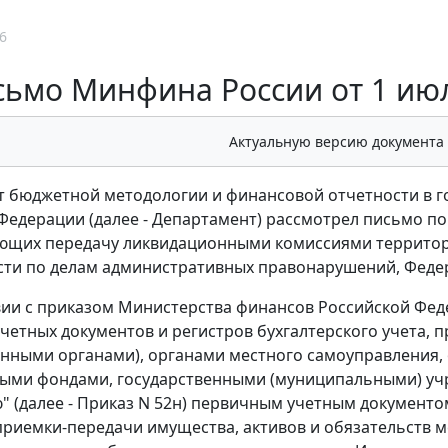
6
ьмо Минфина России от 1 июля
Актуальную версию документа
 бюджетной методологии и финансовой отчетности в г
Федерации (далее - Департамент) рассмотрел письмо п
ющих передачу ликвидационными комиссиями территор
ти по делам административных правонарушений, Феде
вии с приказом Министерства финансов Российской Феде
четных документов и регистров бухгалтерского учета, 
енными органами), органами местного самоуправления,
ми фондами, государственными (муниципальными) учр
 (далее - Приказ N 52н) первичным учетным документ
риемки-передачи имущества, активов и обязательств ме