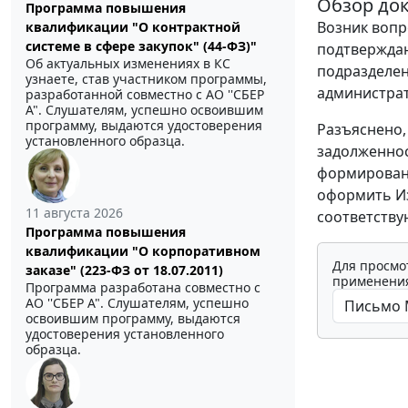
Обзор до
Программа повышения
Возник вопр
квалификации "О контрактной
системе в сфере закупок" (44-ФЗ)"
подтвержда
Об актуальных изменениях в КС
подразделен
узнаете, став участником программы,
администра
разработанной совместно с АО ''СБЕР
А". Слушателям, успешно освоившим
программу, выдаются удостоверения
Разъяснено,
установленного образца.
задолженнос
формирован
оформить Из
11 августа 2026
соответству
Программа повышения
квалификации "О корпоративном
Для просмо
заказе" (223-ФЗ от 18.07.2011)
применения
Программа разработана совместно с
АО ''СБЕР А". Слушателям, успешно
освоившим программу, выдаются
удостоверения установленного
образца.