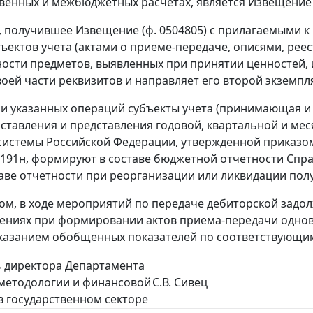
енных и межбюджетных расчетах, является Извещение (
 получившее Извещение (ф. 0504805) с прилагаемыми 
ъектов учета (актами о приеме-передаче, описями, реес
ости предметов, выявленных при принятии ценностей, 
своей части реквизитов и направляет его второй экземпл
и указанных операций субъекты учета (принимающая и 
оставления и представления годовой, квартальной и м
истемы Российской Федерации, утвержденной приказо
N 191н, формируют в составе бюджетной отчетности Спра
таве отчетности при реорганизации или ликвидации пол
ом, в ходе мероприятий по передаче дебиторской задо
ениях при формировании актов приема-передачи одно
 указанием обобщенных показателей по соответствующи
 директора Департамента
методологии и финансовой
С.В. Сивец
в государственном секторе