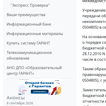
межведомств
"Экспресс Проверка"
Учреждение,
Ваши преимущества
передачи об
некомплектн
Информационный банк
0504805) в 
Информационные материалы
На основани
о порядке с
Купить систему ГАРАНТ
бюджетной с
Телекоммуникационное
28.12.2010 
обновление
числе в сос
АНО ДПО «Образовательный
Таким образ
центр ГАРАНТ»
правонаруш
0504805), с
Заместитель
бюджетной 
Анонсы
отчетности 
8 сентября 2026