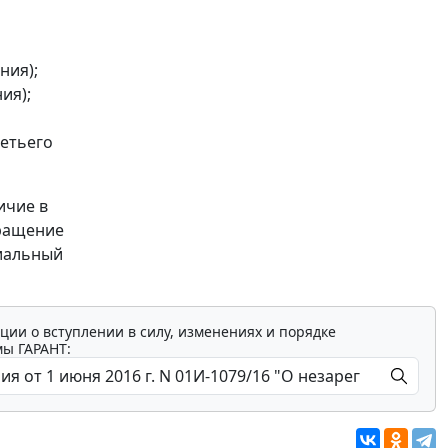
ния);
ия);
ретьего
ичие в
бращение
риальный
ции о вступлении в силу, изменениях и порядке
мы ГАРАНТ: