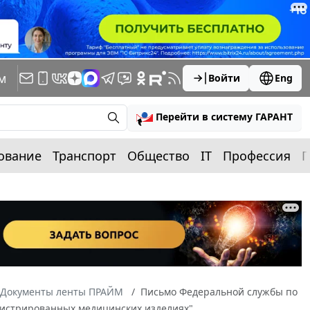
м
Войти
Eng
Перейти в систему ГАРАНТ
ование
Транспорт
Общество
IT
Профессия
П
Документы ленты ПРАЙМ
Письмо Федеральной службы по
егистрированных медицинских изделиях"