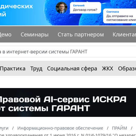
Демо
Семинары
Стать партнером
Клиента
Практика
Труд
Социальная сфера
ЖКХ
Образ
луги
Информационно-правовое обеспечение
ПРАЙМ
ре здравоохранения от 1 июня 2016 г. N 01И-1079/16 "О незар