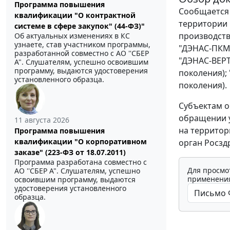
Программа повышения
Сообщается 
квалификации "О контрактной
территории 
системе в сфере закупок" (44-ФЗ)"
производств
Об актуальных изменениях в КС
узнаете, став участником программы,
"ДЭНАС-ПКМ 
разработанной совместно с АО ''СБЕР
"ДЭНАС-ВЕРТ
А". Слушателям, успешно освоившим
программу, выдаются удостоверения
поколения);
установленного образца.
поколения).
Субъектам о
обращении у
11 августа 2026
на территор
Программа повышения
квалификации "О корпоративном
орган Росзд
заказе" (223-ФЗ от 18.07.2011)
Программа разработана совместно с
Для просмо
АО ''СБЕР А". Слушателям, успешно
применения
освоившим программу, выдаются
удостоверения установленного
образца.