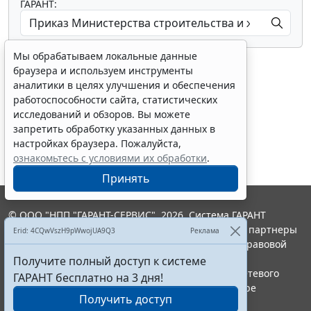
ГАРАНТ:
Мы обрабатываем локальные данные
браузера и используем инструменты
аналитики в целях улучшения и обеспечения
работоспособности сайта, статистических
исследований и обзоров. Вы можете
Показать все материалы
запретить обработку указанных данных в
настройках браузера. Пожалуйста,
ознакомьтесь с условиями их обработки
.
Принять
© ООО "НПП "ГАРАНТ-СЕРВИС", 2026. Система ГАРАНТ
выпускается с 1990 года. Компания "Гарант" и ее партнеры
Erid: 4CQwVszH9pWwojUA9Q3
Реклама
являются участниками Российской ассоциации правовой
информации ГАРАНТ.
Получите полный доступ к системе
Портал ГАРАНТ.РУ зарегистрирован в качестве сетевого
ГАРАНТ бесплатно на 3 дня!
издания Федеральной службой по надзору в сфере
Получить доступ
связи,информационных технологий и массовых