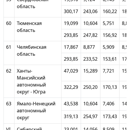
область
300,17
243,06
160,22
183
60
Тюменская
19,099
10,604
5,751
8,8
область
293,85
247,82
156,92
180
61
Челябинская
17,867
8,877
5,909
8,5
область
293,85
233,52
153,61
176
62
Ханты-
47,029
15,289
7,721
15,
Мансийский
автономный
322,29
250,20
170,13
195
округ - Югра
63
Ямало-Ненецкий
43,538
10,604
7,406
14,
автономный
319,13
254,97
173,43
197
округ
VI
Сибирский
23,001
14,056
8,509
11,