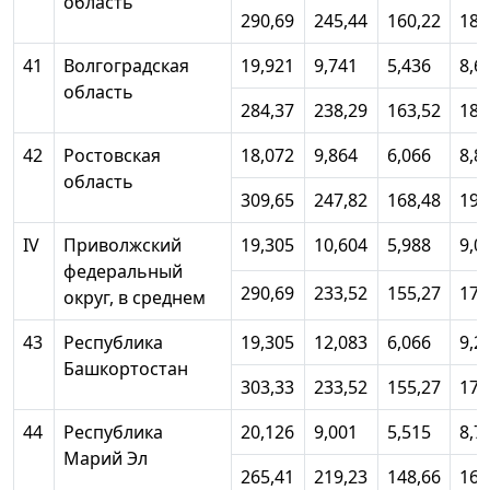
область
290,69
245,44
160,22
182
41
Волгоградская
19,921
9,741
5,436
8,6
область
284,37
238,29
163,52
183
42
Ростовская
18,072
9,864
6,066
8,8
область
309,65
247,82
168,48
191
IV
Приволжский
19,305
10,604
5,988
9,0
федеральный
290,69
233,52
155,27
177
округ, в среднем
43
Республика
19,305
12,083
6,066
9,2
Башкортостан
303,33
233,52
155,27
179
44
Республика
20,126
9,001
5,515
8,7
Марий Эл
265,41
219,23
148,66
167