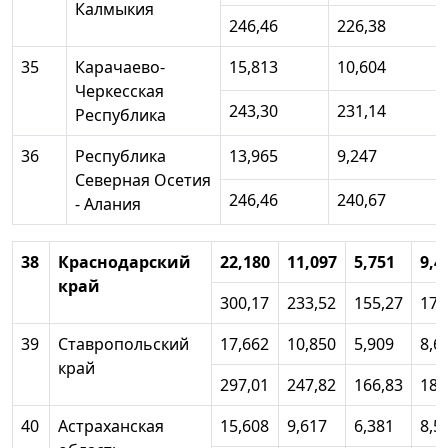
Калмыкия
246,46
226,38
35
Карачаево-
15,813
10,604
Черкесская
243,30
231,14
Республика
36
Республика
13,965
9,247
Северная Осетия
246,46
240,67
- Алания
38
Краснодарский
22,180
11,097
5,751
9,4
край
300,17
233,52
155,27
179
39
Ставропольский
17,662
10,850
5,909
8,6
край
297,01
247,82
166,83
188
40
Астраханская
15,608
9,617
6,381
8,5