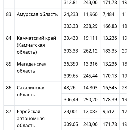
312,81
243,06
171,78
194
83
Амурская область
24,233
11,960
7,484
11,
303,33
238,29
166,83
188
84
Камчатский край
39,430
19,111
13,236
19,
(Камчатская
303,33
262,12
183,35
203
область)
85
Магаданская
36,350
13,316
13,236
18,
область
309,65
245,44
170,13
192
86
Сахалинская
48,26
14,303
16,545
23,
область
306,49
250,20
178,39
198
87
Еврейская
23,001
12,083
9,612
12,
автономная
309,65
243,06
171,78
193
область