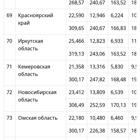
268,57
240,67
163,52
181
69
Красноярский
22,590
12,946
6,224
10,
край
309,65
240,67
166,83
189
70
Иркутская
25,466
12,823
6,933
11,
область
319,13
243,06
163,52
189
71
Кемеровская
21,358
13,316
5,830
9,5
область
300,17
247,82
168,48
190
72
Новосибирская
23,412
13,809
6,539
10,
область
306,49
252,59
170,13
192
73
Омская область
22,180
10,480
6,460
9,9
300,17
226,38
158,57
181