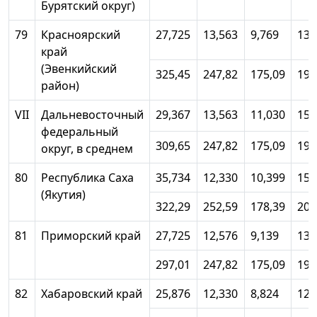
Бурятский округ)
79
Красноярский
27,725
13,563
9,769
13,
край
(Эвенкийский
325,45
247,82
175,09
199
район)
VII
Дальневосточный
29,367
13,563
11,030
15,
федеральный
309,65
247,82
175,09
196
округ, в среднем
80
Республика Саха
35,734
12,330
10,399
15,
(Якутия)
322,29
252,59
178,39
201
81
Приморский край
27,725
12,576
9,139
13,
297,01
247,82
175,09
194
82
Хабаровский край
25,876
12,330
8,824
12,