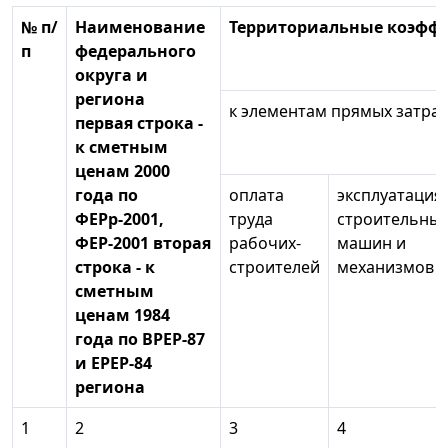
№ п/
Наименование
Территориальные коэфф
п
федерального
округа и
региона
к элементам прямых затрат
первая строка -
к сметным
ценам 2000
года по
оплата
эксплуатация
ФЕРр-2001,
труда
строительны
ФЕР-2001 вторая
рабочих-
машин и
строка - к
строителей
механизмов
сметным
ценам 1984
года по ВРЕР-87
и ЕРЕР-84
региона
1
2
3
4