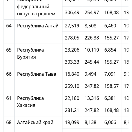
федеральный
306,49
254,97
168,48
191
округ, в среднем
64
Республика Алтай
27,519
8,508
6,460
10,
278,05
226,38
155,27
175
65
Республика
23,206
10,110
6,854
10,
Бурятия
303,33
245,44
155,27
180
66
Республика Тыва
16,840
9,494
7,091
9,3
259,10
247,82
158,57
176
61
Республика
22,180
13,316
6,381
10,
Хакасия
281,21
247,82
168,48
187
68
Алтайский край
19,099
8,138
6,066
8,9