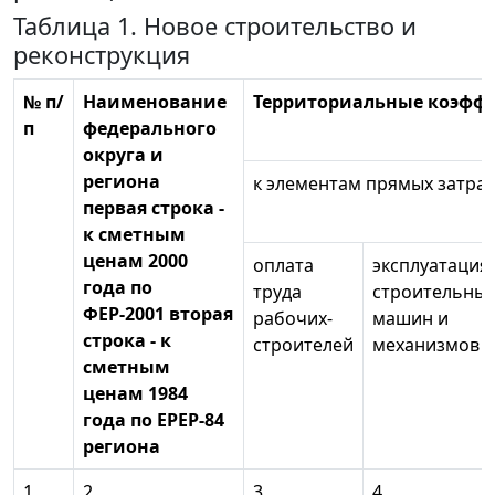
Таблица 1. Новое строительство и
реконструкция
№ п/
Наименование
Территориальные коэфф
п
федерального
округа и
региона
к элементам прямых затрат
первая строка -
к сметным
ценам 2000
оплата
эксплуатация
года по
труда
строительны
ФЕР-2001 вторая
рабочих-
машин и
строка - к
строителей
механизмов
сметным
ценам 1984
года по ЕРЕР-84
региона
1
2
3
4