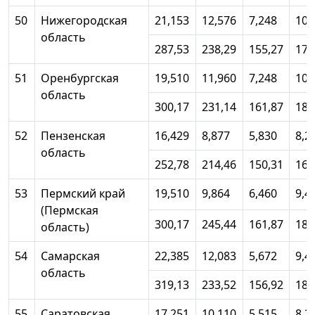
50
Нижегородская
21,153
12,576
7,248
10,
область
287,53
238,29
155,27
177
51
Оренбургская
19,510
11,960
7,248
10,
область
300,17
231,14
161,87
184
52
Пензенская
16,429
8,877
5,830
8,2
область
252,78
214,46
150,31
167
53
Пермский край
19,510
9,864
6,460
9,4
(Пермская
300,17
245,44
161,87
184
область)
54
Самарская
22,385
12,083
5,672
9,4
область
319,13
233,52
156,92
183
55
Саратовская
17,251
10,110
5,515
8,2