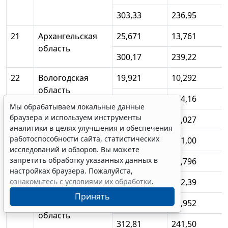
303,33
236,95
21
Архангельская
25,671
13,761
область
300,17
239,22
22
Вологодская
19,921
10,292
область
281,21
214,16
Мы обрабатываем локальные данные
браузера и используем инструменты
23
Калининградская
25,055
12,027
аналитики в целях улучшения и обеспечения
область
работоспособности сайта, статистических
278,05
221,00
исследований и обзоров. Вы можете
запретить обработку указанных данных в
24
Ленинградская
22,180
11,796
настройках браузера. Пожалуйста,
область
ознакомьтесь с условиями их обработки
.
341,25
232,39
Принять
25
Мурманская
29,778
12,952
область
312,81
241,50