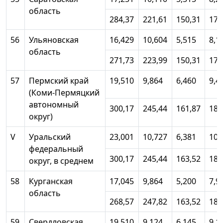
область
284,37
221,61
150,31
172
56
Ульяновская
16,429
10,604
5,515
8,1
область
271,73
223,99
150,31
170
57
Пермский край
19,510
9,864
6,460
9,4
(Коми-Пермяцкий
автономный
300,17
245,44
161,87
184
округ)
V
Уральский
23,001
10,727
6,381
10,
федеральный
300,17
245,44
163,52
186
округ, в среднем
58
Курганская
17,045
9,864
5,200
7,9
область
268,57
247,82
163,52
181
59
Свердловская
19,510
9,124
6,145
9,1