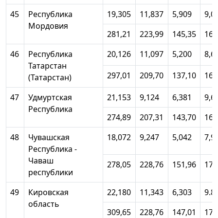
45
Республика
19,305
11,837
5,909
9,0
Мордовия
281,21
223,99
145,35
168
46
Республика
20,126
11,097
5,200
8,6
Татарстан
297,01
209,70
137,10
163
(Татарстан)
47
Удмуртская
21,153
9,124
6,381
9,6
Республика
274,89
207,31
143,70
164
48
Чувашская
18,072
9,247
5,042
7,9
Республика -
Чаваш
278,05
228,76
151,96
172
республики
49
Кировская
22,180
11,343
6,303
9.8
область
309,65
228,76
147,01
173