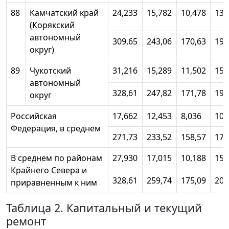
88
Камчатский край
24,233
15,782
10,478
13,
(Корякский
автономный
309,65
243,06
170,63
193
округ)
89
Чукотский
31,216
15,289
11,502
15,
автономный
328,61
247,82
171,78
197
округ
Российская
17,662
12,453
8,036
10,
Федерация, в среднем
271,73
233,52
158,57
177
В среднем по районам
27,930
17,015
10,188
15,
Крайнего Севера и
328,61
259,74
175,09
205
приравненным к ним
Таблица 2. Капитальный и текущий
ремонт