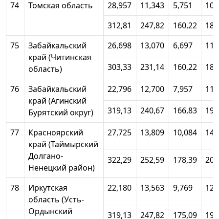
74
Томская область
28,957
11,343
5,751
10,
312,81
247,82
160,22
185
75
Забайкальский
26,698
13,070
6,697
11,
край (Читинская
303,33
231,14
160,22
183
область)
76
Забайкальский
22,796
12,700
7,957
11,
край (Агинский
319,13
240,67
166,83
191
Бурятский округ)
77
Красноярский
27,725
13,809
10,084
14,
край (Таймырский
Долгано-
322,29
252,59
178,39
201
Ненецкий район)
78
Иркутская
22,180
13,563
9,769
12,
область (Усть-
Ордынский
319,13
247,82
175,09
198