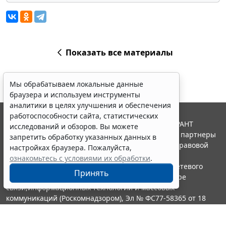
Показать все материалы
Мы обрабатываем локальные данные
браузера и используем инструменты
аналитики в целях улучшения и обеспечения
работоспособности сайта, статистических
© ООО "НПП "ГАРАНТ-СЕРВИС", 2026. Система ГАРАНТ
исследований и обзоров. Вы можете
выпускается с 1990 года. Компания "Гарант" и ее партнеры
запретить обработку указанных данных в
являются участниками Российской ассоциации правовой
настройках браузера. Пожалуйста,
информации ГАРАНТ.
ознакомьтесь с условиями их обработки
.
Портал ГАРАНТ.РУ зарегистрирован в качестве сетевого
Принять
издания Федеральной службой по надзору в сфере
связи,информационных технологий и массовых
коммуникаций (Роскомнадзором), Эл № ФС77-58365 от 18
июня 2014 года.