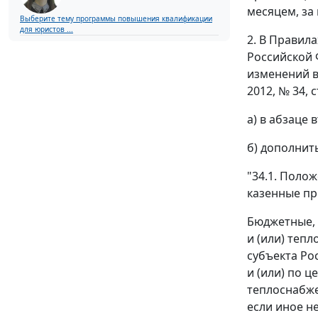
месяцем, за
Выберите тему программы повышения квалификации
для юристов ...
2. В Правил
Российской 
изменений в
2012, № 34, ст
а) в абзаце
б) дополнит
"34.1. Поло
казенные пр
Бюджетные, 
и (или) теп
субъекта Ро
и (или) по 
теплоснабже
если иное н