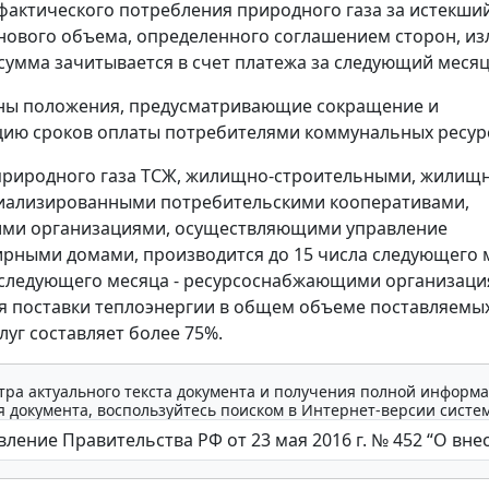
фактического потребления природного газа за истекши
ового объема, определенного соглашением сторон, и
сумма зачитывается в счет платежа за следующий месяц
ены положения, предусматривающие сокращение и
ию сроков оплаты потребителями коммунальных ресур
 природного газа ТСЖ, жилищно-строительными, жилищ
иализированными потребительскими кооперативами,
ми организациями, осуществляющими управление
рными домами, производится до 15 числа следующего 
 следующего месяца - ресурсоснабжающими организаци
я поставки теплоэнергии в общем объеме поставляемы
луг составляет более 75%.
тра актуального текста документа и получения полной информа
 документа, воспользуйтесь поиском в Интернет-версии систе