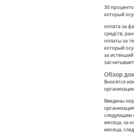
30 проценто
который осу
оплата за ф
средств, ра
оплаты за т
который осу
за истекший
засчитывает
Обзор до
Вносятся из
организации
Введены но
организация
следующим о
месяца, за 
месяца, сле