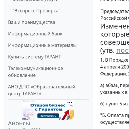
"Экспресс Проверка"
Председате
Российской
Ваши преимущества
Изменен
которые
Информационный банк
соверше
Информационные материалы
(утв.
пос
Купить систему ГАРАНТ
1. В Порядк
4 апреля 20
Телекоммуникационное
Федерации, 20
обновление
а) абзац пе
АНО ДПО «Образовательный
указанных в 
центр ГАРАНТ»
б) пункт 5 
"5. Оплата 
осуществляе
Анонсы