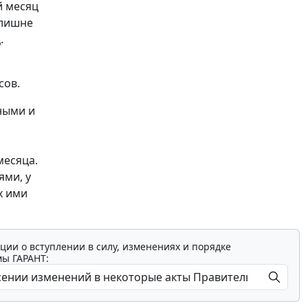
й месяц
злишне
.
сов.
ными и
месяца.
ями, у
х ими
ции о вступлении в силу, изменениях и порядке
мы ГАРАНТ: