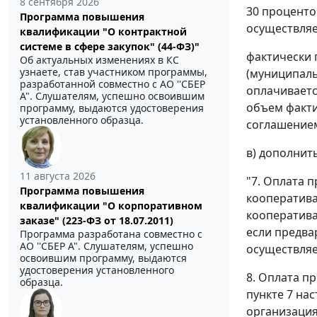
8 сентября 2026
30 проценто
Программа повышения
осуществляет
квалификации "О контрактной
системе в сфере закупок" (44-ФЗ)"
фактически 
Об актуальных изменениях в КС
узнаете, став участником программы,
(муниципаль
разработанной совместно с АО ''СБЕР
оплачиваетс
А". Слушателям, успешно освоившим
объем факти
программу, выдаются удостоверения
установленного образца.
соглашением
в) дополнит
11 августа 2026
"7. Оплата 
Программа повышения
кооператива
квалификации "О корпоративном
кооператив
заказе" (223-ФЗ от 18.07.2011)
если предва
Программа разработана совместно с
АО ''СБЕР А". Слушателям, успешно
осуществляе
освоившим программу, выдаются
удостоверения установленного
8. Оплата п
образца.
пункте 7 на
организация