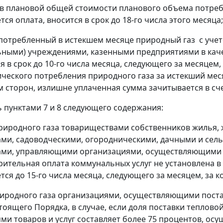
в плановой общей стоимости планового объема потребл
ся оплата, вносится в срок до 18-го числа этого месяца;
потребленный в истекшем месяце природный газ с учет
ными) учреждениями, казенными предприятиями в каче
я в срок до 10-го числа месяца, следующего за месяцем,
ческого потребления природного газа за истекший ме
 сторон, излишне уплаченная сумма зачитывается в сче
ь пунктами 7 и 8 следующего содержания:
природного газа товариществами собственников жиль
ми, садоводческими, огородническими, дачными и сел
ами, управляющими организациями, осуществляющими у
рительная оплата коммунальных услуг не установлена 
тся до 15-го числа месяца, следующего за месяцем, за 
риродного газа организациями, осуществляющими поста
стоящего Порядка, в случае, если доля поставки тепло
ми товаров и услуг составляет более 75 процентов, осущ