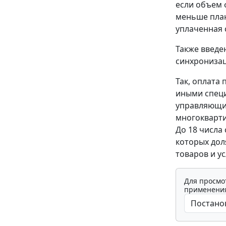
если объем 
меньше план
уплаченная 
Также введ
синхронизац
Так, оплата
иными спец
управляющи
многокварти
До 18 числа
которых дол
товаров и ус
Для просмо
применения