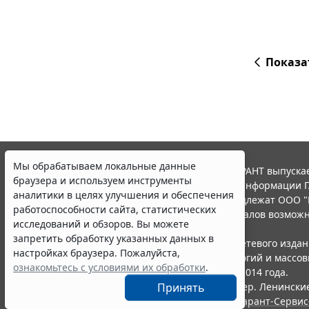
Показа
Мы обрабатываем локальные данные
© ООО "НПП "ГАРАНТ-СЕРВИС", 2026. Система ГАРАНТ выпускае
браузера и используем инструменты
участниками Российской ассоциации правовой информации Г
аналитики в целях улучшения и обеспечения
Все права на материалы сайта ГАРАНТ.РУ принадлежат ООО "
работоспособности сайта, статистических
Полное или частичное воспроизведение материалов возможн
исследований и обзоров. Вы можете
Правила использования портала.
запретить обработку указанных данных в
Портал ГАРАНТ.РУ зарегистрирован в качестве сетевого изда
настройках браузера. Пожалуйста,
надзору в сфере связи,информационных технологий и массо
ознакомьтесь с условиями их обработки
.
(Роскомнадзором), Эл № ФС77-58365 от 18 июня 2014 года.
ООО "НПП "ГАРАНТ-СЕРВИС", 119234, г. Москва, тер. Ленинские 
Принять
Разработчик ЭПС Система ГАРАНТ – ООО "НПП "
Гарант-Сервис