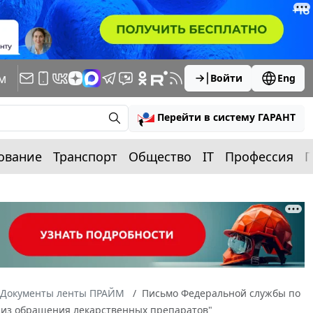
м
Войти
Eng
Перейти в систему ГАРАНТ
ование
Транспорт
Общество
IT
Профессия
П
Документы ленты ПРАЙМ
Письмо Федеральной службы по
ве из обращения лекарственных препаратов"