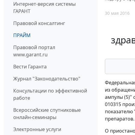
Интернет-версия системы
ГАРАНТ
30 мая 2016
Правовой консалтинг
ПРАЙМ
здрав
Правовой портал
www.garant.ru
Вести Гаранта
Журнал "Законодательство"
Федеральная
из обращени
Консультации по эффективной
ампулы (5)" 
работе
010315 прои
Всероссийские спутниковые
показателю 
онлайн-семинары
препаратов.
Электронные услуги
О приостано