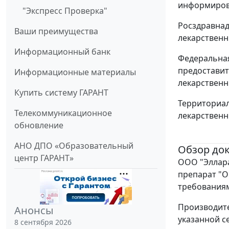
информирова
"Экспресс Проверка"
Росздравнад
Ваши преимущества
лекарственн
Информационный банк
Федеральная
предоставит
Информационные материалы
лекарственн
Купить систему ГАРАНТ
Территориал
Телекоммуникационное
лекарственн
обновление
АНО ДПО «Образовательный
Обзор до
центр ГАРАНТ»
ООО "Эллара
препарат "Ок
требованиям
Производите
Анонсы
указанной с
8 сентября 2026